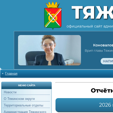
ТЯ
официальный сайт адми
Коновалов
Врип главы Тяжи
НАПИ
Главная
МЕНЮ САЙТА
Отчёт
Новости
О Тяжинском округе
2026 
Территориальные отделы
Администрация Тяжинского