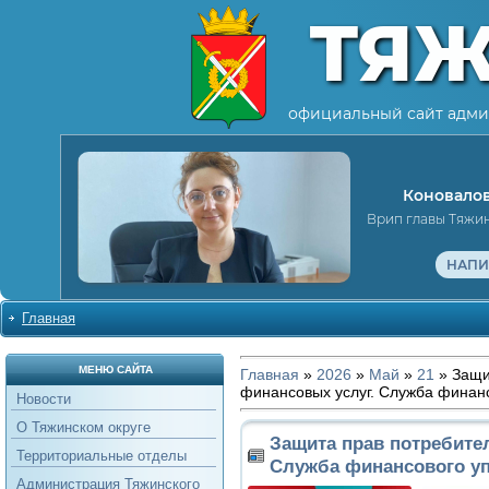
ТЯ
официальный сайт адми
Коновалов
Врип главы Тяжи
НАПИ
Главная
МЕНЮ САЙТА
Главная
»
2026
»
Май
»
21
» Защи
финансовых услуг. Служба финан
Новости
О Тяжинском округе
Защита прав потребите
Территориальные отделы
Служба финансового у
Администрация Тяжинского