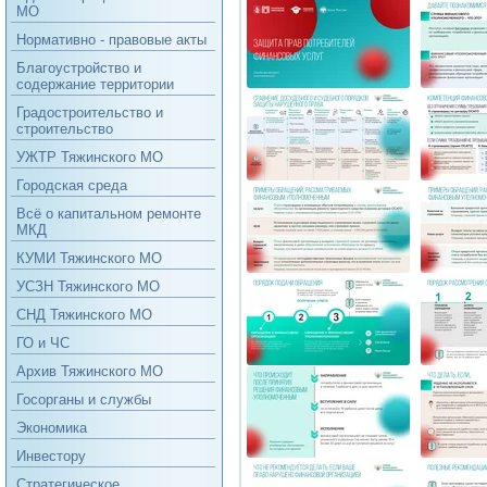
МО
Нормативно - правовые акты
Благоустройство и
содержание территории
Градостроительство и
строительство
УЖТР Тяжинского МО
Городская среда
Всё о капитальном ремонте
МКД
КУМИ Тяжинского МО
УСЗН Тяжинского МО
СНД Тяжинского МО
ГО и ЧС
Архив Тяжинского МО
Госорганы и службы
Экономика
Инвестору
Стратегическое