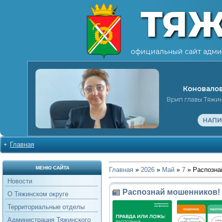
ТЯ
официальный сайт адми
Коновалов
Врип главы Тяжи
НАПИ
Главная
МЕНЮ САЙТА
Главная
»
2026
»
Май
»
7
» Распозна
Новости
Распознай мошенников!
О Тяжинском округе
Территориальные отделы
Администрация Тяжинского