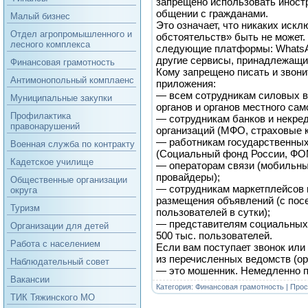
запрещено использовать инос
общении с гражданами.
Малый бизнес
Это означает, что никаких иск
Отдел агропромышленного и
обстоятельств» быть не может.
лесного комплекса
следующие платформы: WhatsAp
другие сервисы, принадлежащ
Финансовая грамотность
Кому запрещено писать и звони
Антимонопольный комплаенс
приложения:
— всем сотрудникам силовых в
Муниципальные закупки
органов и органов местного са
Профилактика
— сотрудникам банков и некр
правонарушений
организаций (МФО, страховые 
— работникам государственны
Военная служба по контракту
(Социальный фонд России, ФО
Кадетское училище
— операторам связи (мобильны
провайдеры);
Общественные организации
— сотрудникам маркетплейсов 
округа
размещения объявлений (с пос
Туризм
пользователей в сутки);
— представителям социальных 
Организации для детей
500 тыс. пользователей.
Работа с населением
Если вам поступает звонок или
из перечисленных ведомств (о
Наблюдательный совет
— это мошенник. Немедленно п
Вакансии
Категория:
Финансовая грамотность
| Прос
ТИК Тяжинского МО