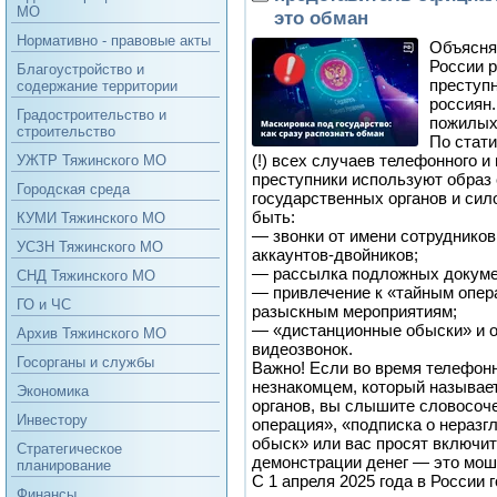
МО
это обман
Нормативно - правовые акты
Объясня
России р
Благоустройство и
преступ
содержание территории
россиян
Градостроительство и
пожилых
строительство
По стати
(!) всех случаев телефонного 
УЖТР Тяжинского МО
преступники используют образ
Городская среда
государственных органов и сил
быть:
КУМИ Тяжинского МО
— звонки от имени сотруднико
УСЗН Тяжинского МО
аккаунтов-двойников;
— рассылка подложных докуме
СНД Тяжинского МО
— привлечение к «тайным опер
ГО и ЧС
разыскным мероприятиям;
— «дистанционные обыски» и о
Архив Тяжинского МО
видеозвонок.
Госорганы и службы
Важно! Если во время телефонн
незнакомцем, который называе
Экономика
органов, вы слышите словосоч
Инвестору
операция», «подписка о нераз
обыск» или вас просят включи
Стратегическое
демонстрации денег — это мош
планирование
С 1 апреля 2025 года в России
Финансы