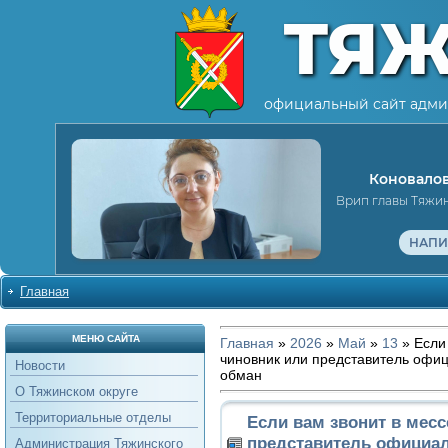
ТЯ
официальный сайт адми
Коновалов
Врип главы Тяжи
НАПИ
Главная
МЕНЮ САЙТА
Главная
»
2026
»
Май
»
13
» Если
чиновник или представитель офи
Новости
обман
О Тяжинском округе
Территориальные отделы
Если вам звонит в мес
представитель официа
Администрация Тяжинского