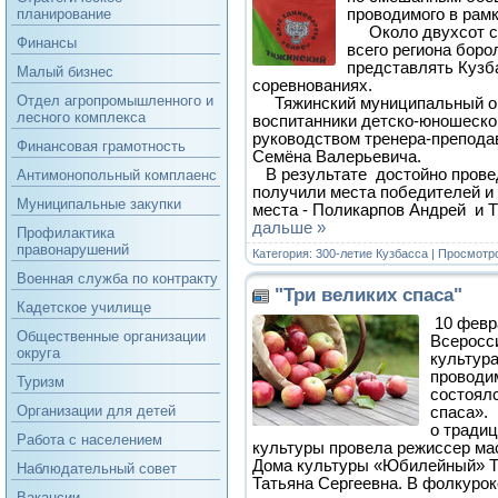
проводимого в рамк
планирование
Около двухсот си
Финансы
всего региона боро
представлять Кузб
Малый бизнес
соревнованиях.
Отдел агропромышленного и
Тяжинский муниципальный ок
лесного комплекса
воспитанники детско-юношеско
руководством тренера-препод
Финансовая грамотность
Семёна Валерьевича.
В результате достойно прове
Антимонопольный комплаенс
получили места победителей и 
Муниципальные закупки
места - Поликарпов Андрей и 
дальше »
Профилактика
правонарушений
Категория:
300-летие Кузбасса
| Просмотро
Военная служба по контракту
"Три великих спаса"
Кадетское училище
10 февр
Общественные организации
Всеросс
округа
культур
проводи
Туризм
состоял
Организации для детей
спаса»
о традиц
Работа с населением
культуры провела режиссер ма
Дома культуры «Юбилейный» 
Наблюдательный совет
Татьяна Сергеевна. В фолкуро
Вакансии