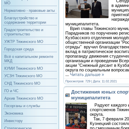
Сегодня
МО
в админ
муниципа
Нормативно - правовые акты
приятной
Благоустройство и
награжд
содержание территории
муниципалитета.
Врип главы Тяжинского муници
Градостроительство и
Парадников по поручению реги
строительство
Кузбасского отделения молод
УЖТР Тяжинского МО
общественной организации "Ро
отряды" вручил благодарствен
Городская среда
вклад в патриотическое воспит
пропаганду движения студенче
Всё о капитальном ремонте
организации и проведении Все
МКД
акции "Снежный десант в Кузб
КУМИ Тяжинского МО
округа по социальным вопросам
...
Читать дальше »
УСЗН Тяжинского МО
Просмотров: 729 | Дата:
11.02.2021
СНД Тяжинского МО
ГО и ЧС
Достижения юных спор
муниципалитета
Архив Тяжинского МО
Радуют каждого и
Госорганы и службы
спортсменов Тяжин
Экономика
округа.
Так, 7 февраля 2021
Инвестору
Кузнецкий состоял
по смешанным бое
Стратегическое