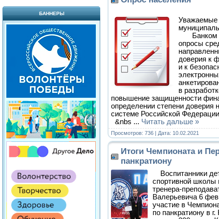
БАННЕРЫ
Уважаемые 
муниципальн
Банком Ро
опросы сре
направленн
доверия к 
и к безопа
электронны
анкетирова
в разработк
повышение защищенности фина
определении степени доверия 
системе Российской Федерации
&nbs
...
Читать дальше »
Просмотров: 736 | Дата:
10.02.2021
Итоги Чемпионата и Пер
панкратиону
Воспитанники де
спортивной школы 
тренера-преподава
Валерьевича 6 февр
участие в Чемпион
по панкратиону в г