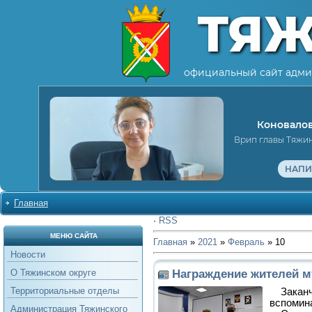
ТЯ
официальный сайт адми
Коновалов
Врип главы Тяжи
НАПИ
Главная
·
RSS
МЕНЮ САЙТА
Главная
»
2021
»
Февраль
»
10
Новости
Награждение жителей м
О Тяжинском округе
Территориальные отделы
Заканч
вспомин
Администрация Тяжинского