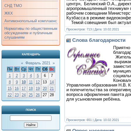
центр», Белинский О.А., дире
СНД ТМО
агропромышленный техникум» п
рабочем совещании Министерст
ЖКХ
Кузбасса в режиме видеоконфе
Антимонопольный комплаенс
Темой совещания был актуа
Нормативы по общественным
Просмотров: 713 | Дата:
10.02.2021
обсуждениям и публичным
слушаниям
Слова благодарности
Приятно
благодар
КАЛЕНДАРЬ
Жительн
выражае
«
Февраль 2021
»
замести
Пн
Вт
Ср
Чт
Пт
Сб
Вс
муниципа
социаль
1
2
3
4
5
6
7
Коновал
8
9
10
11
12
13
14
Управления образования Н.В. К
15
16
17
18
19
20
21
и попечительства за оператив
вопроса оформления пакета до
22
23
24
25
26
27
28
для усыновления ребёнка.
ПОИСК
Просмотров: 651 | Дата:
10.02.2021
Опрос населения