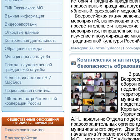
история и традиция празднован
православных праздника август
ТИК Тяжинского МО
яблочный, ореховый и медовый
Всероссийская акция включае
Важная информация
мероприятий, включающих в се
Видеорепортажи
просветительные и творческие
мероприятия, направленные на
Открытые данные
изучение и популяризацию мно
Контрольная деятельность
традиционной культуры Росси
Категория:
300-летие Кузбасса
| Просмотро
Обращение граждан
Муниципальная служба
Комплексная и антитер
Портал государственной
безопасность образова
гражданской службы
В рам
Человек из легенды Н.И.
Всеросс
Масалов
оборонн
недели 
Национальная политика
территор
195-летие потребительской
муницип
кооперации России
предста
Коренько
Управле
А.Н., начальник Отдела по дел
ОБЩЕСТВЕННЫЕ ОБСУЖДЕНИЯ
ПУБЛИЧНЫЕ СЛУШАНИЯ
правоохранительных органов а
муниципального округа, Дзалбо
Градостроительство
начальника Управления образ
Благоустройство
М.С., методист МБУ «Информа