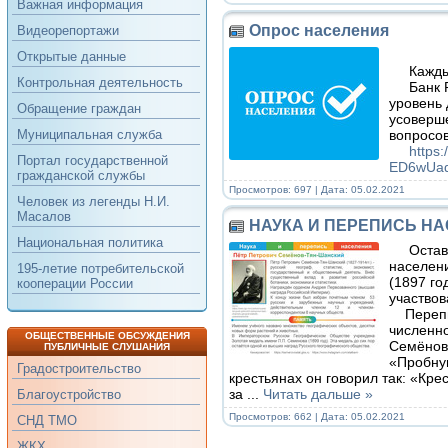
Важная информация
Опрос населения
Видеорепортажи
Открытые данные
Каждый 
Контрольная деятельность
Банк Ро
уровень 
Обращение граждан
усоверш
вопросов
Муниципальная служба
https:/
Портал государственной
ED6wUaq
гражданской службы
Просмотров: 697 | Дата:
05.02.2021
Человек из легенды Н.И.
Масалов
НАУКА И ПЕРЕПИСЬ Н
Национальная политика
Остава
населени
195-летие потребительской
(1897 го
кооперации России
участвов
Перепис
численно
ОБЩЕСТВЕННЫЕ ОБСУЖДЕНИЯ
Семёнов
ПУБЛИЧНЫЕ СЛУШАНИЯ
«Пробну
Градостроительство
крестьянах он говорил так: «Кре
за
...
Читать дальше »
Благоустройство
Просмотров: 662 | Дата:
05.02.2021
СНД ТМО
ЖКХ