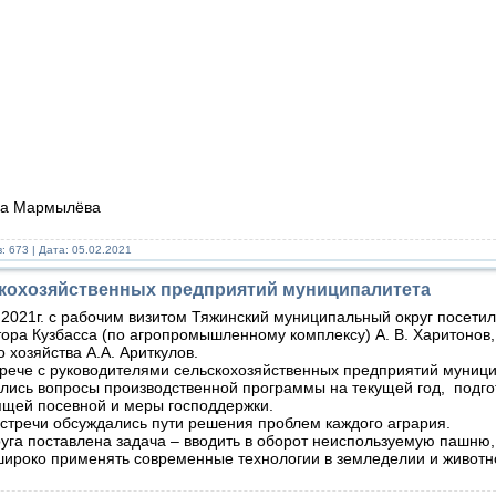
ёна Мармылёва
: 673 | Дата:
05.02.2021
кохозяйственных предприятий муниципалитета
2021г. с рабочим визитом Тяжинский муниципальный округ посетил
ора Кузбасса (по агропромышленному комплексу) А. В. Харитонов
о хозяйства А.А. Ариткулов.
ече с руководителями сельскохозяйственных предприятий муниц
ись вопросы производственной программы на текущей год, подгот
ящей посевной и меры господдержки.
стречи обсуждались пути решения проблем каждого агрария.
а поставлена задача – вводить в оборот неиспользуемую пашню,
широко применять современные технологии в земледелии и животн