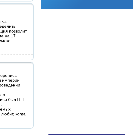
нка.
еделить
ация позволит
е на 17
сылке .
перепись
й империи
проведении
х о
иси был П.П.
й.
аемых
 любит, когда