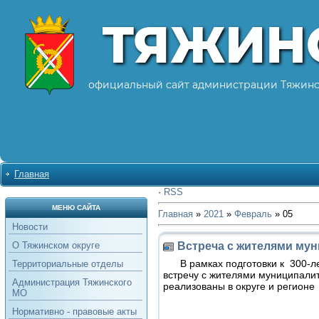
ТЯЖИН
официальный сайт администрации Тяжинс
Главная
·
RSS
МЕНЮ САЙТА
Главная
»
2021
»
Февраль
»
05
Новости
Встреча с жителями му
О Тяжинском округе
В рамках подготовки к 300-лет
Территориальные отделы
встречу с жителями муниципалит
Администрация Тяжинского
реализованы в округе и регионе
МО
Нормативно - правовые акты