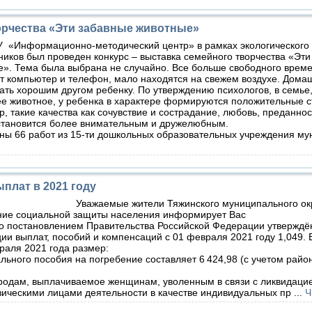
орчества «Эти забавные животные»
«Информационно-методический центр» в рамках экологического 
иков был проведен конкурс – выставка семейного творчества «Эти
». Тема была выбрана не случайно. Все больше свободного врем
т компьютер и телефон, мало находятся на свежем воздухе. Дома
ать хорошим другом ребенку. По утверждению психологов, в семье,
е животное, у ребенка в характере формируются положительные с
, такие качества как сочувствие и сострадание, любовь, преданност
тановится более внимательным и дружелюбным.
 66 работ из 15-ти дошкольных образовательных учреждения му
плат в 2021 году
Уважаемые жители Тяжинского муниципального окр
ние социальной защиты населения информирует Вас
что постановлением Правительства Российской Федерации утвержд
ии выплат, пособий и компенсаций с 01 февраля 2021 году 1,049. В
раля 2021 года размер:
ьного пособия на погребение составляет 6 424,98 (с учетом райо
одам, выплачиваемое женщинам, уволенным в связи с ликвидаци
ическими лицами деятельности в качестве индивидуальных пр
...
Ч