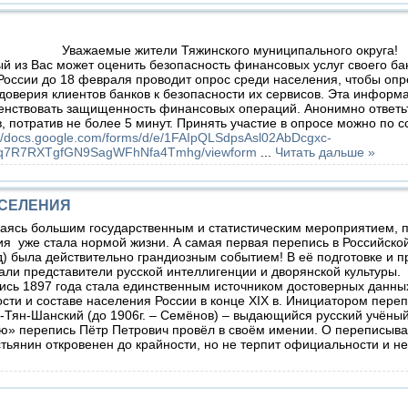
Уважаемые жители Тяжинского муниципального округа!
из Вас может оценить безопасность финансовых услуг своего ба
ссии до 18 февраля проводит опрос среди населения, чтобы опр
доверия клиентов банков к безопасности их сервисов. Эта информ
енствовать защищенность финансовых операций. Анонимно ответьт
, потратив не более 5 минут. Принять участие в опросе можно по с
/docs.google.com/forms/d/e/1FAIpQLSdpsAsl02AbDcgxc-
7R7RXTgfGN9SagWFhNfa4Tmhg/viewform
...
Читать дальше »
АСЕЛЕНИЯ
ясь большим государственным и статистическим мероприятием, 
я уже стала нормой жизни. А самая первая перепись в Российско
д) была действительно грандиозным событием! В её подготовке и 
али представители русской интеллигенции и дворянской культуры.
ь 1897 года стала единственным источником достоверных данны
сти и составе населения России в конце XIX в. Инициатором переп
-Тян-Шанский (до 1906г. – Семёнов) – выдающийся русский учёны
ю» перепись Пётр Петрович провёл в своём имении. О переписыв
стьянин откровенен до крайности, но не терпит официальности и не