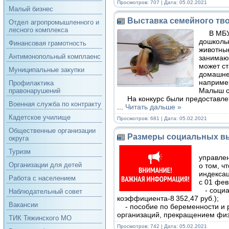
Просмотров: 707 | Дата:
05.02.2021
Малый бизнес
Выставка семейного тв
Отдел агропромышленного и
лесного комплекса
В МБУ 
дошкольн
Финансовая грамотность
животные
Антимонопольный комплаенс
занимаю
может ст
Муниципальные закупки
домашне
например
Профилактика
Малыш с
правонарушений
На конкурс были предоставлены
Военная служба по контракту
...
Читать дальше »
Кадетское училище
Просмотров: 681 | Дата:
05.02.2021
Общественные организации
Размеры социальных вы
округа
Туризм
управле
Организации для детей
о том, 
индексац
Работа с населением
с 01 фев
- социал
Наблюдательный совет
коэффициента-8 352,47 руб.);
Вакансии
- пособие по беременности и р
организаций, прекращением физ
ТИК Тяжинского МО
Просмотров: 742 | Дата:
05.02.2021