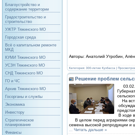
Благоустройство и
содержание территории
Градостроительство и
строительство
УЖТР Тяжинского МО
Городская среда
Всё о капитальном ремонте
МКД
Авторы: Анатолий Утробин, Ал
КУМИ Тяжинского МО
УСЗН Тяжинского МО
Категория:
300-летие Кузбасса
| Просмотров
СНД Тяжинского МО
Решение проблем сельс
ГО и ЧС
03.02.
Архив Тяжинского МО
Губернат
сельског
Госорганы и службы
На встр
Экономика
обсуждал
предсто
Инвестору
В ходе в
В целом перед аграриями округ
Стратегическое
семена высокой репродукции и 
планирование
...
Читать дальше »
Финансы