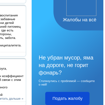
воспитания
 забавные
Жалобы на всё
ени детей
шний питомец
 где есть
тороны,
ь, забота.
ниципалитета.
Не убран мусор, яма
на дороге, не горит
уга,
фонарь?
ён коэффициент
 связи с этим
Столкнулись с проблемой — сообщите
о ней!
нного
ей
Подать жалобу
итать дальше »