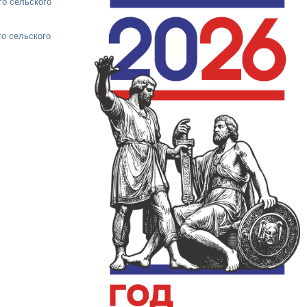
го сельского
о сельского