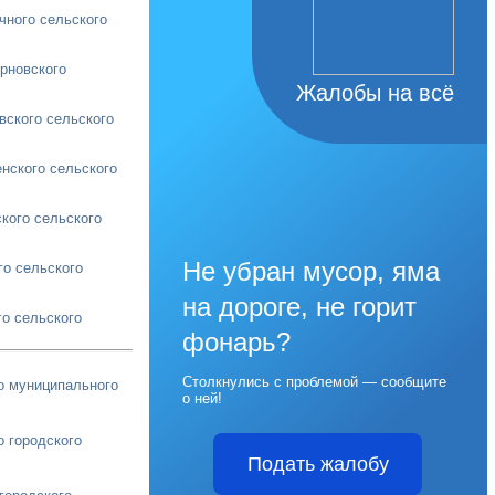
чного сельского
рновского
Жалобы на всё
вского сельского
нского сельского
кого сельского
Не убран мусор, яма
го сельского
на дороге, не горит
о сельского
фонарь?
Столкнулись с проблемой — сообщите
о муниципального
о ней!
о городского
Подать жалобу