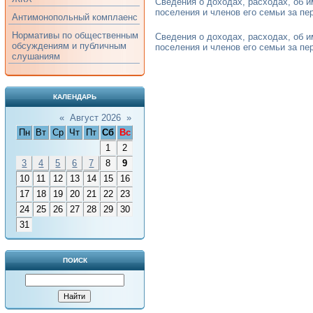
Сведения о доходах, расходах, об 
поселения и членов его семьи за пери
Антимонопольный комплаенс
Нормативы по общественным
Сведения о доходах, расходах, об 
обсуждениям и публичным
поселения и членов его семьи за пери
слушаниям
КАЛЕНДАРЬ
«
Август 2026
»
Пн
Вт
Ср
Чт
Пт
Сб
Вс
1
2
3
4
5
6
7
8
9
10
11
12
13
14
15
16
17
18
19
20
21
22
23
24
25
26
27
28
29
30
31
ПОИСК