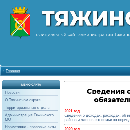
ТЯЖИН
официальный сайт администрации Тяжинс
Главная
МЕНЮ САЙТА
Сведения о
Новости
обязател
О Тяжинском округе
Территориальные отделы
2021 год
Администрация Тяжинского
Сведения о доходах, расходах, об 
МО
района и членов его семьи за период 
Нормативно - правовые акты
2020 год