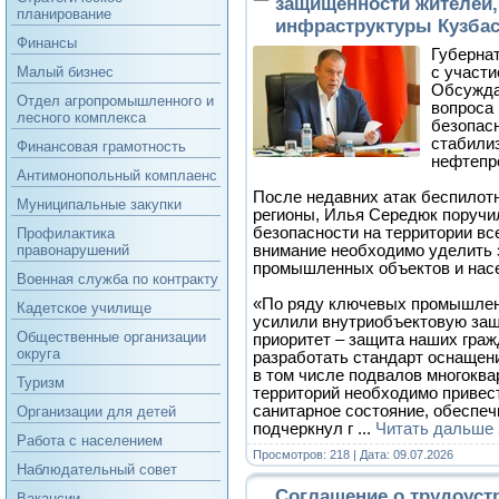
защищенности жителей
планирование
инфраструктуры Кузбас
Финансы
Губерна
с участи
Малый бизнес
Обсужда
Отдел агропромышленного и
вопроса 
лесного комплекса
безопасн
стабили
Финансовая грамотность
нефтепр
Антимонопольный комплаенс
После недавних атак беспилот
Муниципальные закупки
регионы, Илья Середюк поручи
безопасности на территории вс
Профилактика
внимание необходимо уделить 
правонарушений
промышленных объектов и насе
Военная служба по контракту
«По ряду ключевых промышлен
Кадетское училище
усилили внутриобъектовую защ
Общественные организации
приоритет – защита наших граж
округа
разработать стандарт оснащен
в том числе подвалов многоква
Туризм
территорий необходимо привес
санитарное состояние, обеспе
Организации для детей
подчеркнул г
...
Читать дальше 
Работа с населением
Просмотров: 218 | Дата:
09.07.2026
Наблюдательный совет
Соглашение о трудоуст
Вакансии