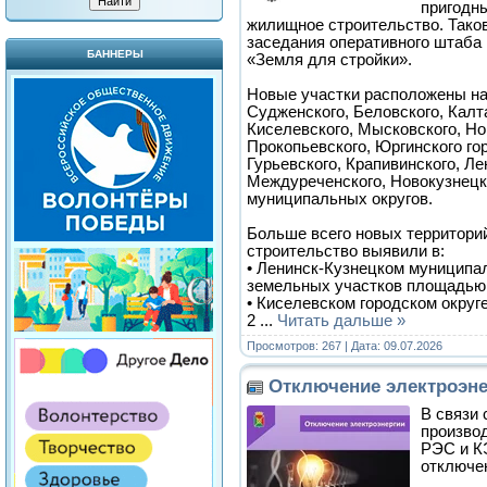
пригодн
жилищное строительство. Таков
заседания оперативного штаба 
БАННЕРЫ
«Земля для стройки».
Новые участки расположены на
Судженского, Беловского, Калт
Киселевского, Мысковского, Но
Прокопьевского, Юргинского гор
Гурьевского, Крапивинского, Ле
Междуреченского, Новокузнецко
муниципальных округов.
Больше всего новых территорий
строительство выявили в:
• Ленинск-Кузнецком муниципал
земельных участков площадью 
• Киселевском городском округ
2
...
Читать дальше »
Просмотров: 267 | Дата:
09.07.2026
Отключение электроэне
В связи
произво
РЭС и К
отключен