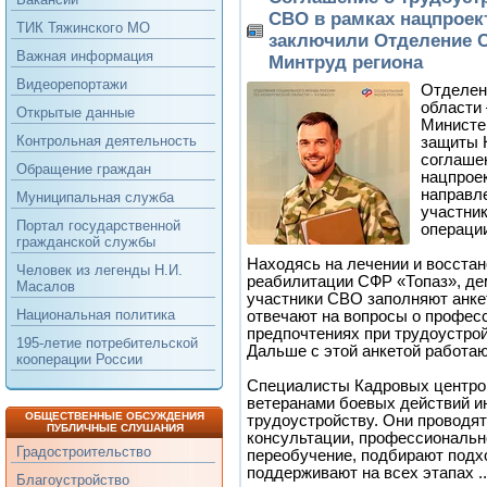
СВО в рамках нацпроек
ТИК Тяжинского МО
заключили Отделение С
Важная информация
Минтруд региона
Видеорепортажи
Отделен
области 
Открытые данные
Министе
Контрольная деятельность
защиты 
соглаше
Обращение граждан
нацпрое
направл
Муниципальная служба
участни
Портал государственной
операци
гражданской службы
Находясь на лечении и восста
Человек из легенды Н.И.
реабилитации СФР «Топаз», д
Масалов
участники СВО заполняют анкет
Национальная политика
отвечают на вопросы о профес
предпочтениях при трудоустрой
195-летие потребительской
Дальше с этой анкетой работа
кооперации России
Специалисты Кадровых центро
ветеранами боевых действий и
ОБЩЕСТВЕННЫЕ ОБСУЖДЕНИЯ
трудоустройству. Они проводя
ПУБЛИЧНЫЕ СЛУШАНИЯ
консультации, профессиональн
Градостроительство
переобучение, подбирают подх
поддерживают на всех этапах
.
Благоустройство