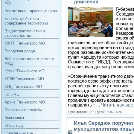
движения
МО
Губерна
Нормативно - правовые акты
Середюк
итоги пе
Благоустройство и
содержание территории
новых п
большегр
Градостроительство и
Кемеров
строительство
сквозно
грузовиков через областной це
УЖТР Тяжинского МО
поток перенаправлен на объезд
Городская среда
город разрешен исключительно
пункт маршрута которых находи
Всё о капитальном ремонте
Совместно с ГИБДД, Росгварди
МКД
организован досмотр перевозим
КУМИ Тяжинского МО
«Ограничение транзитного дви
УСЗН Тяжинского МО
показало свою эффективность
распространить эту практику —
СНД Тяжинского МО
города, где находятся критиче
ГО и ЧС
Главам муниципалитетов ставл
проанализировать возможности
Архив Тяжинского МО
направлять т
...
Читать дальше
Госорганы и службы
Просмотров: 227 | Дата:
09.07.2026
Экономика
Илья Середюк поручил
Инвестору
муниципалитетов повы
Стратегическое