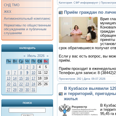
Категория:
СФР информирует
| Просмотров
СНД ТМО
Приём граждан по лич
ЖКХ
Антимонопольный комплаенс
Врип гл
муниципа
Нормативы по общественным
Коновал
обсуждениям и публичным
граждан
слушаниям
обращен
приняты 
установ
срок обратившиеся получат от
КАЛЕНДАРЬ
«
Июль 2026
»
Если у вас есть вопрос, вы мо
приём.
Пн
Вт
Ср
Чт
Пт
Сб
Вс
1
2
3
4
5
Приём проходит в еженедельно
Телефон для записи: 8 (38442)
6
7
8
9
10
11
12
13
14
15
16
17
18
19
Просмотров: 282 | Дата:
09.07.2026
20
21
22
23
24
25
26
В Кузбассе выявили 12
27
28
29
30
31
и территорий, пригодн
жилья
ПОИСК
В Кузба
и терри
95,45 га