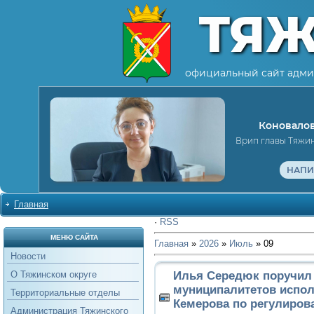
ТЯ
официальный сайт адми
Коновалов
Врип главы Тяжи
НАПИ
Главная
·
RSS
МЕНЮ САЙТА
Главная
»
2026
»
Июль
»
09
Новости
Илья Середюк поручил
О Тяжинском округе
муниципалитетов испол
Территориальные отделы
Кемерова по регулиров
Администрация Тяжинского