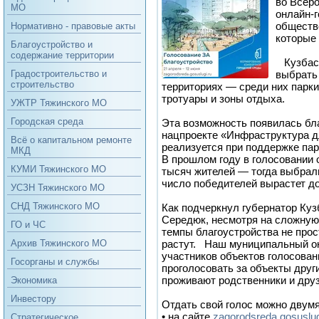
во Всер
МО
онлайн‑г
обществ
Нормативно - правовые акты
которые 
Благоустройство и
содержание территории
Кузбасс
выбрать 
Градостроительство и
строительство
территориях — среди них парк
тротуары и зоны отдыха.
УЖТР Тяжинского МО
Городская среда
Эта возможность появилась бла
нацпроекте «Инфраструктура д
Всё о капитальном ремонте
реализуется при поддержке па
МКД
В прошлом году в голосовании 
КУМИ Тяжинского МО
тысяч жителей — тогда выбрали
число победителей вырастет до
УСЗН Тяжинского МО
СНД Тяжинского МО
Как подчеркнул губернатор Ку
Середюк, несмотря на сложную
ГО и ЧС
темпы благоустройства не про
растут. Наш муниципальный окр
Архив Тяжинского МО
участников объектов голосован
Госорганы и службы
проголосовать за объекты други
проживают родственники и друз
Экономика
Инвестору
Отдать свой голос можно двум
• на сайте
zagorodsreda.gosuslug
Стратегическое