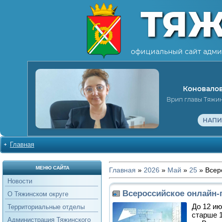
ТЯ
официальный сайт адми
Коновалов
Врип главы Тяжи
НАПИ
Главная
МЕНЮ САЙТА
Главная
»
2026
»
Май
»
25
» Всер
Новости
Всероссийское онлайн-
О Тяжинском округе
До 12 и
Территориальные отделы
старше 1
Администрация Тяжинского