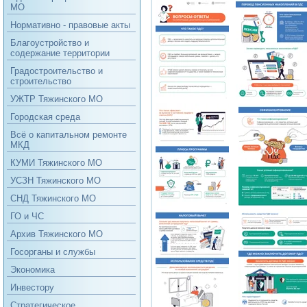
МО
Нормативно - правовые акты
Благоустройство и
содержание территории
Градостроительство и
строительство
УЖТР Тяжинского МО
Городская среда
Всё о капитальном ремонте
МКД
КУМИ Тяжинского МО
УСЗН Тяжинского МО
СНД Тяжинского МО
ГО и ЧС
Архив Тяжинского МО
Госорганы и службы
Экономика
Инвестору
Стратегическое