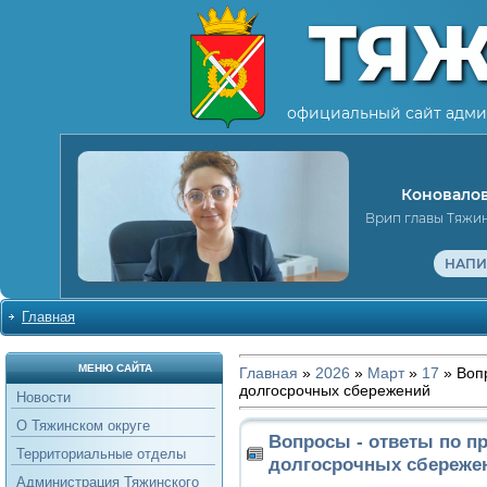
ТЯ
официальный сайт адми
Коновалов
Врип главы Тяжи
НАПИ
Главная
МЕНЮ САЙТА
Главная
»
2026
»
Март
»
17
» Воп
долгосрочных сбережений
Новости
О Тяжинском округе
Вопросы - ответы по п
Территориальные отделы
долгосрочных сбереже
Администрация Тяжинского