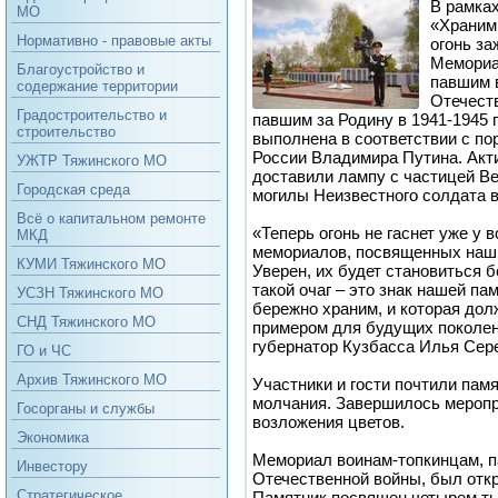
В рамках
МО
«Храним
Нормативно - правовые акты
огонь за
Мемориа
Благоустройство и
павшим 
содержание территории
Отечест
Градостроительство и
павшим за Родину в 1941-1945 
строительство
выполнена в соответствии с п
России Владимира Путина. Акт
УЖТР Тяжинского МО
доставили лампу с частицей Веч
Городская среда
могилы Неизвестного солдата 
Всё о капитальном ремонте
«Теперь огонь не гаснет уже у 
МКД
мемориалов, посвященных наш
КУМИ Тяжинского МО
Уверен, их будет становиться 
такой очаг – это знак нашей па
УСЗН Тяжинского МО
бережно храним, и которая до
СНД Тяжинского МО
примером для будущих поколен
губернатор Кузбасса Илья Сер
ГО и ЧС
Архив Тяжинского МО
Участники и гости почтили пам
молчания. Завершилось мероп
Госорганы и службы
возложения цветов.
Экономика
Мемориал воинам-топкинцам, п
Инвестору
Отечественной войны, был откр
Стратегическое
Памятник посвящен четырем ты