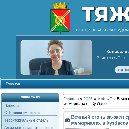
ТЯ
официальный сайт адми
Коновалов
Врип главы Тяжи
НАПИ
Главная
МЕНЮ САЙТА
Главная
»
2026
»
Май
»
7
» Вечный
мемориалах в Кузбассе
Новости
О Тяжинском округе
Вечный огонь зажжен ср
Территориальные отделы
мемориалах в Кузбассе
Администрация Тяжинского