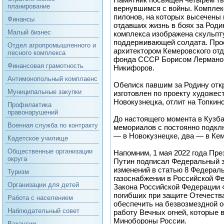
планирование
вернувшимся с войны. Комплек
пилонов, на которых высечены 
Финансы
отдавших жизнь в боях за Роди
Малый бизнес
комплекса изображена скульпт
поддерживающей солдата. Про
Отдел агропромышленного и
архитектором Кемеровского от
лесного комплекса
фонда СССР Борисом Лерманом
Финансовая грамотность
Никифоров.
Антимонопольный комплаенс
Обелиск павшим за Родину откр
Муниципальные закупки
изготовлен по проекту художес
Новокузнецка, отлит на Топкин
Профилактика
правонарушений
До настоящего момента в Кузб
Военная служба по контракту
мемориалов с постоянно подкл
— в Новокузнецке, два — в Кем
Кадетское училище
Общественные организации
Напомним, 1 мая 2022 года Пр
округа
Путин подписал Федеральный з
изменений в статью 8 Федераль
Туризм
газоснабжении в Российской Фе
Организации для детей
Закона Российской Федерации 
погибших при защите Отечеств
Работа с населением
обеспечить на безвозмездной 
Наблюдательный совет
работу Вечных огней, которые 
Минобороны России.
Вакансии