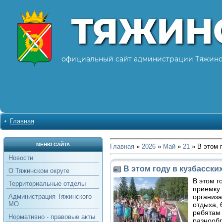
ТЯЖИН
официальный сайт администрации Тяжинс
Главная
МЕНЮ САЙТА
Главная
»
2026
»
Май
»
21
» В этом 
Новости
В этом году в кузбасск
О Тяжинском округе
В этом г
Территориальные отделы
приемку 
организа
Администрация Тяжинского
МО
отдыха, 
ребятам
Нормативно - правовые акты
разнообр