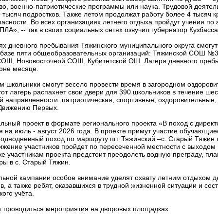
во, военно-патриотические программы или наука. Трудовой деяте
 тысяч подростков. Также летом продолжат работу более 4 тысяч к
сности. Во всех организациях летнего отдыха пройдут учения по 
БПЛА», -- так в своих социальных сетях озвучил губернатор Кузбас
рях дневного пребывания Тяжинского муниципального округа смогут
а базе пяти общеобразовательных организаций: Тяжинской СОШ №
 СОШ, Нововосточной СОШ, Кубитетской ОШ. Лагеря дневного преб
июне месяце.
ом школьники смогут весело провести время в загородном оздоров
от лагерь распахнет свои двери для 390 школьников в течение шес
ой направленности: патриотическая, спортивные, оздоровительные
 Движению Первых.
льный проект в формате регионального проекта «В поход с директ
 на июль - август 2026 года. В проекте примут участие обучающие
й однодневный поход по маршруту пгт Тяжинский –с. Старый Тяжин
ижение участников пройдет по пересеченной местности с выходом
 же участникам проекта предстоит преодолеть водную преграду, пл
ы в с. Старый Тяжин.
льной кампании особое внимание уделят охвату летним отдыхом д
в, а также ребят, оказавшихся в трудной жизненной ситуации и сос
ого учёта.
т проводиться мероприятия на дворовых площадках.