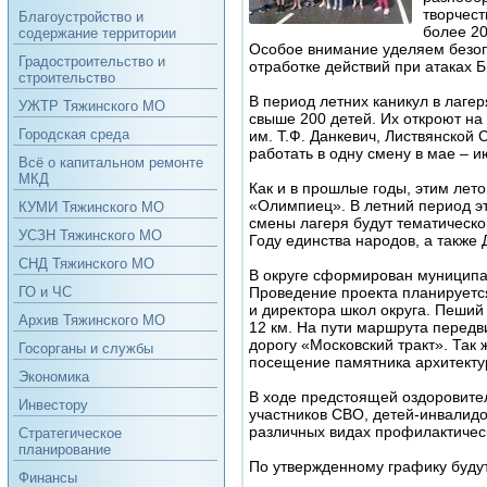
творчест
Благоустройство и
более 20
содержание территории
Особое внимание уделяем безопа
Градостроительство и
отработке действий при атаках 
строительство
В период летних каникул в лаге
УЖТР Тяжинского МО
свыше 200 детей. Их откроют н
Городская среда
им. Т.Ф. Данкевич, Листвянской
работать в одну смену в мае – 
Всё о капитальном ремонте
МКД
Как и в прошлые годы, этим лет
«Олимпиец». В летний период эт
КУМИ Тяжинского МО
смены лагеря будут тематическ
УСЗН Тяжинского МО
Году единства народов, а также
СНД Тяжинского МО
В округе сформирован муниципа
Проведение проекта планируется
ГО и ЧС
и директора школ округа. Пеши
Архив Тяжинского МО
12 км. На пути маршрута передв
дорогу «Московский тракт». Так
Госорганы и службы
посещение памятника архитектур
Экономика
В ходе предстоящей оздоровите
Инвестору
участников СВО, детей-инвалидо
различных видах профилактическ
Стратегическое
планирование
По утвержденному графику буду
Финансы