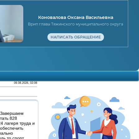
Коновалова Оксана Васильевна
Врип главы Тяжинского муниципального округа
НАПИСАТЬ ОБРАЩЕНИЕ
09.08.2026, 02:06
. Завершаем
тать 828
24 лагеря труда и
 обеспечить
мально
дь то спорт,