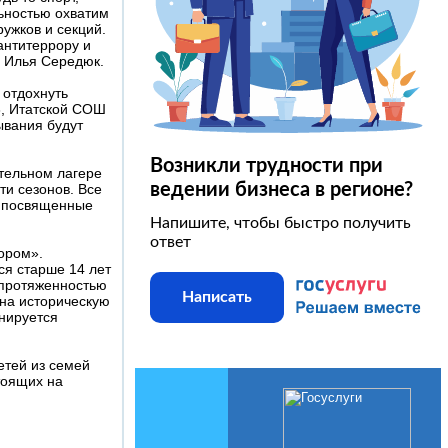
льностью охватим
ружков и секций.
антитеррору и
са Илья Середюк.
 отдохнуть
3, Итатской СОШ
ывания будут
Возникли трудности при
ительном лагере
ведении бизнеса в регионе?
ти сезонов. Все
, посвященные
Напишите, чтобы быстро получить
ответ
ором».
ся старше 14 лет
 протяженностью
Написать
 на историческую
анируется
етей из семей
тоящих на