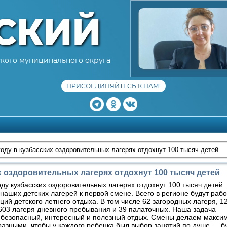
СКИЙ
кого муниципального округа
ПРИСОЕДИНЯЙТЕСЬ К НАМ!
году в кузбасских оздоровительных лагерях отдохнут 100 тысяч детей
их оздоровительных лагерях отдохнут 100 тысяч детей
оду кузбасских оздоровительных лагерях отдохнут 100 тысяч детей
наших детских лагерей к первой смене. Всего в регионе будут рабо
ций детского летнего отдыха. В том числе 62 загородных лагеря, 1
603 лагеря дневного пребывания и 39 палаточных. Наша задача —
 безопасный, интересный и полезный отдых. Смены делаем макси
азными, чтобы у каждого ребенка был выбор занятий по душе — бу