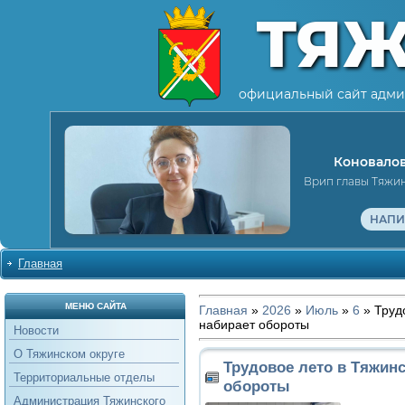
ТЯ
официальный сайт адми
Коновалов
Врип главы Тяжи
НАПИ
Главная
МЕНЮ САЙТА
Главная
»
2026
»
Июль
»
6
» Труд
набирает обороты
Новости
О Тяжинском округе
Трудовое лето в Тяжинс
Территориальные отделы
обороты
Администрация Тяжинского