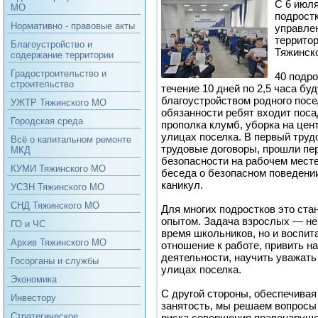
С 6 июля
МО
подростк
Нормативно - правовые акты
управле
территор
Благоустройство и
Тяжинско
содержание территории
Градостроительство и
40 подро
строительство
течение 10 дней по 2,5 часа бу
благоустройством родного посе
УЖТР Тяжинского МО
обязанности ребят входит поса
Городская среда
прополка клумб, уборка на це
улицах поселка. В первый труд
Всё о капитальном ремонте
трудовые договоры, прошли пе
МКД
безопасности на рабочем мест
КУМИ Тяжинского МО
беседа о безопасном поведении
каникул.
УСЗН Тяжинского МО
СНД Тяжинского МО
Для многих подростков это ст
опытом. Задача взрослых — не
ГО и ЧС
время школьников, но и воспит
Архив Тяжинского МО
отношение к работе, привить н
деятельности, научить уважать
Госорганы и службы
улицах поселка.
Экономика
С другой стороны, обеспечива
Инвестору
занятость, мы решаем вопросы
Стратегическое
риска совершения правонаруше