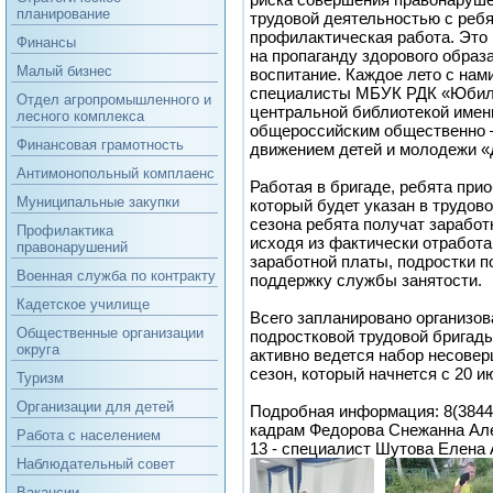
планирование
трудовой деятельностью с реб
профилактическая работа. Это
Финансы
на пропаганду здорового образ
Малый бизнес
воспитание. Каждое лето с нам
специалисты МБУК РДК «Юбил
Отдел агропромышленного и
центральной библиотекой имен
лесного комплекса
общероссийским общественно 
Финансовая грамотность
движением детей и молодежи «
Антимонопольный комплаенс
Работая в бригаде, ребята прио
Муниципальные закупки
который будет указан в трудов
сезона ребята получат зарабо
Профилактика
исходя из фактически отработ
правонарушений
заработной платы, подростки 
Военная служба по контракту
поддержку службы занятости.
Кадетское училище
Всего запланировано организов
Общественные организации
подростковой трудовой бригад
округа
активно ведется набор несовер
сезон, который начнется с 20 и
Туризм
Организации для детей
Подробная информация: 8(38449
кадрам Федорова Снежанна Але
Работа с населением
13 - специалист Шутова Елена 
Наблюдательный совет
Вакансии