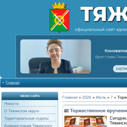
ТЯ
официальный сайт адми
Коновалов
Врип главы Тяжи
НАПИ
Главная
МЕНЮ САЙТА
Главная
»
2026
»
Июль
»
7
» Торж
Новости
Торжественное вручени
О Тяжинском округе
Сегодня
Территориальные отделы
Тяжинско
Администрация Тяжинского