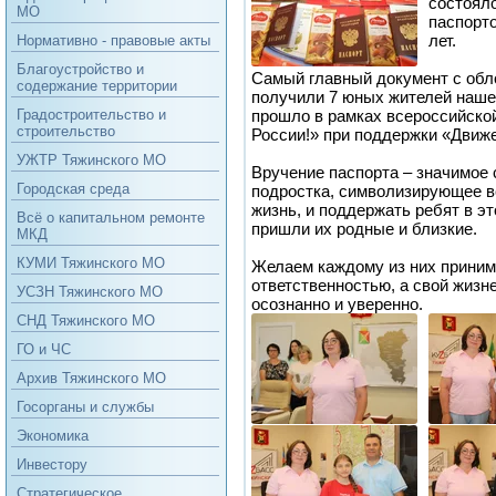
состоял
МО
паспорто
лет.
Нормативно - правовые акты
Благоустройство и
Самый главный документ с обл
содержание территории
получили 7 юных жителей наше
прошло в рамках всероссийско
Градостроительство и
строительство
России!» при поддержки «Движ
УЖТР Тяжинского МО
Вручение паспорта – значимое
Городская среда
подростка, символизирующее в
жизнь, и поддержать ребят в э
Всё о капитальном ремонте
пришли их родные и близкие.
МКД
КУМИ Тяжинского МО
Желаем каждому из них приним
ответственностью, а свой жизн
УСЗН Тяжинского МО
осознанно и уверенно.
СНД Тяжинского МО
ГО и ЧС
Архив Тяжинского МО
Госорганы и службы
Экономика
Инвестору
Стратегическое