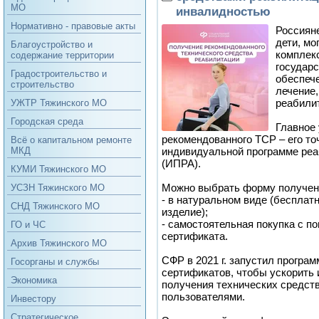
МО
инвалидностью
Нормативно - правовые акты
Россияне
дети, мо
Благоустройство и
комплек
содержание территории
государс
Градостроительство и
обеспече
строительство
лечение,
реабилит
УЖТР Тяжинского МО
Городская среда
Главное
рекомендованного ТСР – его то
Всё о капитальном ремонте
индивидуальной программе реа
МКД
(ИПРА).
КУМИ Тяжинского МО
Можно выбрать форму получен
УСЗН Тяжинского МО
- в натуральном виде (бесплат
СНД Тяжинского МО
изделие);
- самостоятельная покупка с п
ГО и ЧС
сертификата.
Архив Тяжинского МО
СФР в 2021 г. запустил програ
Госорганы и службы
сертификатов, чтобы ускорить 
Экономика
получения технических средст
пользователями.
Инвестору
Стратегическое