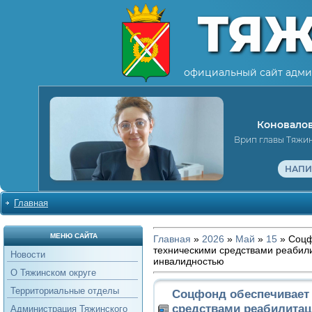
ТЯ
официальный сайт адми
Коновалов
Врип главы Тяжи
НАПИ
Главная
МЕНЮ САЙТА
Главная
»
2026
»
Май
»
15
» Соцф
техническими средствами реабил
Новости
инвалидностью
О Тяжинском округе
Территориальные отделы
Соцфонд обеспечивает
средствами реабилитац
Администрация Тяжинского