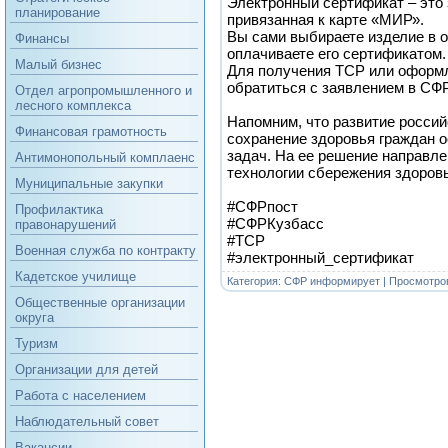
Электронный сертификат – это 
планирование
привязанная к карте «МИР».
Вы сами выбираете изделие в о
Финансы
оплачиваете его сертификатом.
Малый бизнес
Для получения ТСР или оформ
обратиться с заявлением в СФР
Отдел агропромышленного и
лесного комплекса
Напомним, что развитие росси
Финансовая грамотность
сохранение здоровья граждан о
задач. На ее решение направл
Антимонопольный комплаенс
технологии сбережения здоровья
Муниципальные закупки
#СФРпост
Профилактика
#СФРКузбасс
правонарушений
#ТСР
Военная служба по контракту
#электронный_сертификат
Кадетское училище
Категория:
СФР информирует
| Просмотров
Общественные организации
округа
Туризм
Организации для детей
Работа с населением
Наблюдательный совет
Вакансии