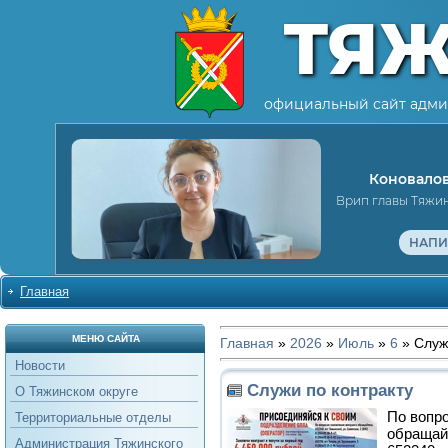
ТЯ
официальный сайт адми
Коновалов
Врип главы Тяжи
НАПИ
Главная
МЕНЮ САЙТА
Главная
»
2026
»
Июль
»
6
» Служ
Новости
Служи по контракту
О Тяжинском округе
По вопр
Территориальные отделы
обращай
Администрация Тяжинского