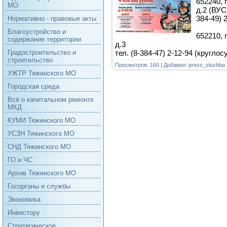
652240, 
МО
д.2 (ВУС)
384-49) 
Нормативно - правовые акты
Благоустройство и
652210, 
содержание территории
д.3
тел. (8-384-47) 2-12-94 (круглос
Градостроительство и
строительство
Просмотров: 160 | Добавил:
press_sluzhba
УЖТР Тяжинского МО
Городская среда
Всё о капитальном ремонте
МКД
КУМИ Тяжинского МО
УСЗН Тяжинского МО
СНД Тяжинского МО
ГО и ЧС
Архив Тяжинского МО
Госорганы и службы
Экономика
Инвестору
Стратегическое