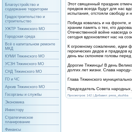
Этот священный праздник отмеча
Благоустройство и
предков всегда будут для нас в
содержание территории
испытания, отстояли свободу и 
Градостроительство и
строительство
Победа ковалась и на фронте, и
храним память о тех, кто даров
УЖТР Тяжинского МО
Отечественной войне навсегда о
Городская среда
сегодня вдохновляют нас на соз
Всё о капитальном ремонте
К огромному сожалению, идеи фа
МКД
героических дедов и прадедов и
день мы склоняем головы перед 
КУМИ Тяжинского МО
УСЗН Тяжинского МО
Дорогие Тяжинцы! В день Велико
долгих лет жизни. Слава народ
СНД Тяжинского МО
Глава Тяжинского муниципальног
ГО и ЧС
Архив Тяжинского МО
Председатель Совета народных д
Госорганы и службы
Просмотров: 142 | Добавил:
press_sluzhba
Экономика
Инвестору
Стратегическое
планирование
Финансы