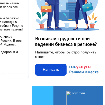
нность наших
и через все
И мы бережно
иг Победы в
любви к Родине
вечная память!
ти своих
Возникли трудности при
России. В этот
ведении бизнеса в регионе?
ей Родины.
 здоровья и
Напишите, чтобы быстро получить
ответ
Написать