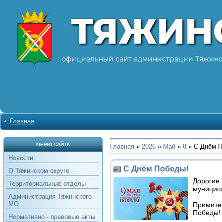
ТЯЖИН
официальный сайт администрации Тяжинс
Главная
МЕНЮ САЙТА
Главная
»
2026
»
Май
»
8
» С Днём П
Новости
С Днём Победы!
О Тяжинском округе
Дорогие 
Территориальные отделы
муниципа
Администрация Тяжинского
МО
Примите
Победы!
Нормативно - правовые акты