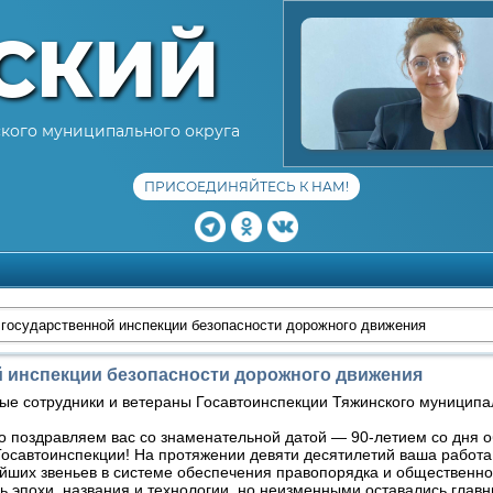
СКИЙ
кого муниципального округа
ПРИСОЕДИНЯЙТЕСЬ К НАМ!
государственной инспекции безопасности дорожного движения
й инспекции безопасности дорожного движения
е сотрудники и ветераны Госавтоинспекции Тяжинского муниципал
о поздравляем вас со знаменательной датой — 90-летием со дня 
осавтоинспекции! На протяжении девяти десятилетий ваша работа
йших звеньев в системе обеспечения правопорядка и общественно
 эпохи, названия и технологии, но неизменными оставались главн