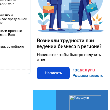
дорогах и
жество и
з вас предельной
х.
ожили прочные
иков. Ваш
Возникли трудности при
ведении бизнеса в регионе?
гии, семейного
Напишите, чтобы быстро получить
ответ
Написать