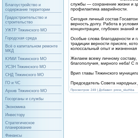
службы — сохранение жизни и зд
Благоустройство и
профилактика аварийности.
содержание территории
Градостроительство и
Сегодня личный состав Госавто
строительство
верность долгу. Работа в услови
концентрации, глубоких знаний 
УЖТР Тяжинского МО
Городская среда
Особые слова благодарности и г
традиции верности присяге, кот
Всё о капитальном ремонте
колоссальный опыт и жизненная
МКД
Желаем всему личному составу, 
КУМИ Тяжинского МО
благополучия, мирного неба! С 
УСЗН Тяжинского МО
Врип главы Тяжинского муниципа
СНД Тяжинского МО
Председатель Совета народных д
ГО и ЧС
Просмотров: 249 | Добавил:
press_sluzhba
Архив Тяжинского МО
Госорганы и службы
Экономика
Инвестору
Стратегическое
планирование
Финансы