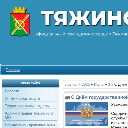
ТЯЖИН
официальный сайт администрации Тяжинс
Главная
МЕНЮ САЙТА
Главная
»
2026
»
Июль
»
3
» С Днём 
Новости
С Днём государственно
О Тяжинском округе
Уважаемы
Территориальные отделы
Сердечн
Администрация Тяжинского
МО
службы Г
из важне
Нормативно - правовые акты
Менялись