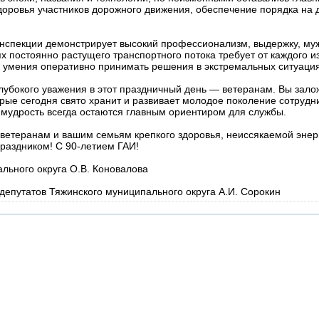
оровья участников дорожного движения, обеспечение порядка на 
инспекции демонстрирует высокий профессионализм, выдержку, му
ях постоянно растущего транспортного потока требует от каждого и
и умения оперативно принимать решения в экстремальных ситуация
лубокого уважения в этот праздничный день — ветеранам. Вы зал
орые сегодня свято хранит и развивает молодое поколение сотрудн
 мудрость всегда остаются главным ориентиром для службы.
ветеранам и вашим семьям крепкого здоровья, неиссякаемой энер
праздником! С 90-летием ГАИ!
льного округа О.В. Коновалова
епутатов Тяжинского муниципального округа А.И. Сорокин