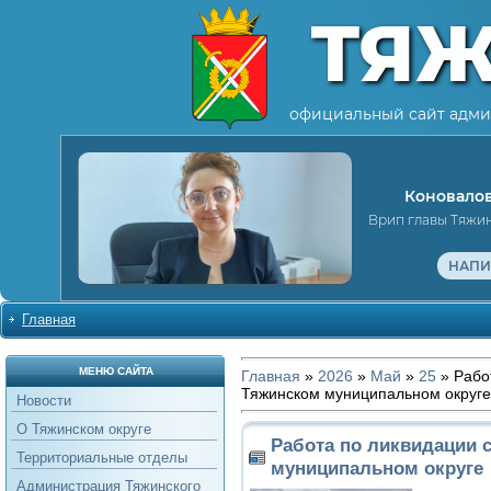
ТЯ
официальный сайт адми
Коновалов
Врип главы Тяжи
НАПИ
Главная
МЕНЮ САЙТА
Главная
»
2026
»
Май
»
25
» Рабо
Тяжинском муниципальном округе
Новости
О Тяжинском округе
Работа по ликвидации 
Территориальные отделы
муниципальном округе
Администрация Тяжинского