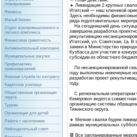
планирование
🔸 Ликвидация 2 крупных свалок
Итатский — наш ключевой орие
Финансы
Здесь необходимы финансовые
Малый бизнес
ряда подготовительных меропр
На сегодняшний день ситуация
Отдел агропромышленного и
завершена разработка проектн
лесного комплекса
рекультивацию несанкционирова
Финансовая грамотность
Итатский, ул. Советская, 1а. В
заявки в Министерство природн
Антимонопольный комплаенс
Кузбасса для участия в конкур
Муниципальные закупки
субсидии из областного бюджет
Профилактика
По несанкционированной свалк
правонарушений
году выполнены инженерные изы
Военная служба по контракту
разработан проект рекультивац
году.
Кадетское училище
Общественные организации
С региональным оператором 
округа
Кемерово» ведется совместная 
организацию системы обращени
Туризм
Тяжинского округа.
Организации для детей
🔸 Мелкие свалки будем ликви
Работа с населением
рамках муниципальных субботн
Наблюдательный совет
📆 Все запланированные мероп
Вакансии