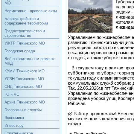
Губерна
МО
на аппа
Нормативно - правовые акты
задачу -
ликвида
Благоустройство и
жителям
содержание территории
ликвида
Градостроительство и
строительство
Управлением по жизнеобеспече
развитию Тяжинского муниципал
УЖТР Тяжинского МО
регулярная работа по выявлен
Городская среда
несанкционированного размещ
отходов, а также уборке отход
Всё о капитальном ремонте
МКД
В текущем году в рамках про
КУМИ Тяжинского МО
субботников по уборке террито
текущем году силами активисто
УСЗН Тяжинского МО
коммунальных служб собрано д
СНД Тяжинского МО
Так, 22.05.2026г.в пгт Тяжинск
Управления по жизнеобеспечен
ГО и ЧС
проведена уборка улиц Коопер
Архив Тяжинского МО
Рабочая.
Госорганы и службы
🌿 Работу продолжаем! Еженед
Экономика
мелких очагов захламления по
округа.
Инвестору
Стратегическое
📌 План действий: