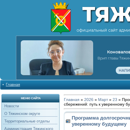
ТЯ
официальный сайт адми
Коновалов
Врип главы Тяжи
НАПИ
Главная
МЕНЮ САЙТА
Главная
»
2026
»
Март
»
23
» Про
сбережений: путь к уверенному 
Новости
О Тяжинском округе
Программа долгосрочны
Территориальные отделы
уверенному будущему
Администрация Тяжинского