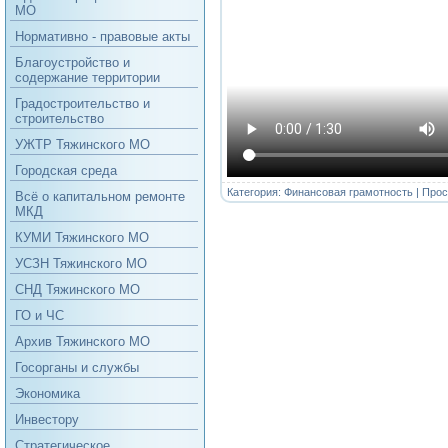
МО
Нормативно - правовые акты
Благоустройство и
содержание территории
Градостроительство и
строительство
УЖТР Тяжинского МО
Городская среда
Категория:
Финансовая грамотность
| Прос
Всё о капитальном ремонте
МКД
КУМИ Тяжинского МО
УСЗН Тяжинского МО
СНД Тяжинского МО
ГО и ЧС
Архив Тяжинского МО
Госорганы и службы
Экономика
Инвестору
Стратегическое