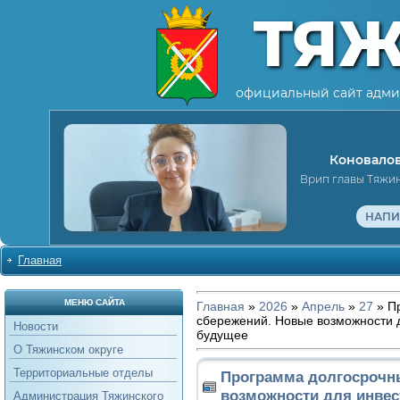
ТЯ
официальный сайт адми
Коновалов
Врип главы Тяжи
НАПИ
Главная
МЕНЮ САЙТА
Главная
»
2026
»
Апрель
»
27
» П
сбережений. Новые возможности д
Новости
будущее
О Тяжинском округе
Территориальные отделы
Программа долгосрочн
возможности для инвес
Администрация Тяжинского