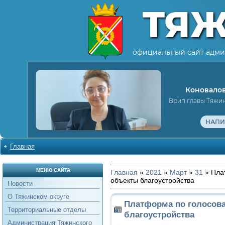
ТЯ
официальный сайт адми
Коновалов
Врип главы Тяжи
НАПИ
Главная
МЕНЮ САЙТА
Главная
»
2021
»
Март
»
31
» Пла
объекты благоустройства
Новости
О Тяжинском округе
Платформа по голосов
Территориальные отделы
благоустройства
Администрация Тяжинского