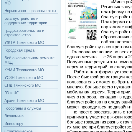
«Минстрой 
МО
Регионы» запу
Нормативно - правовые акты
платформу по 
благоустройст
Благоустройство и
Платформа ста
содержание территории
порталом с ин
Градостроительство и
благоустройст
строительство
образованиях 
собран перечен
УЖТР Тяжинского МО
благоустройству в конкретном г
Городская среда
Голосование по ним во всех с
одного месяца — с 26 апреля 20
Всё о капитальном ремонте
Полученные результаты помог
МКД
перечни территорий на следующ
КУМИ Тяжинского МО
Работа платформы устроена
После быстрой регистрации чер
УСЗН Тяжинского МО
пользователь сможет выбрать т
СНД Тяжинского МО
мнению, больше всего нуждаютс
мобильная версия. Территории
ГО и ЧС
число голосов, попадают в адр
Архив Тяжинского МО
благоустройства на следующий 
может проводиться по дизайн-
Госорганы и службы
— не просто рассказывать о том
Экономика
принимать участие в жизни горо
больше граждан из разных груп
Инвестору
их мнение при благоустройстве
Стратегическое
«Формирование комфортной гор