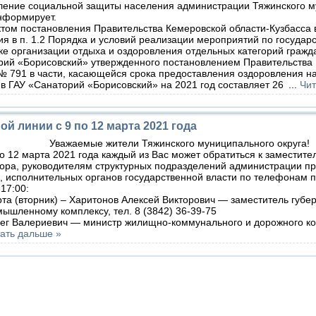
ние социальной защиты населения администрации Тяжинского м
информирует.
м постановления Правительства Кемеровской области-Кузбасса 
я в п. 1.2 Порядка и условий реализации мероприятий по государ
е организации отдыха и оздоровления отдельных категорий гражд
рий «Борисовский» утвержденного постановлением Правительства
 № 791 в части, касающейся срока предоставления оздоровления на
в ГАУ «Санаторий «Борисовский» на 2021 год составляет 26
...
Чит
й линии с 9 по 12 марта 2021 года
Уважаемые жители Тяжинского муниципального округа!
12 марта 2021 года каждый из Вас может обратиться к заместите
ора, руководителям структурных подразделений администрации пр
, исполнительных органов государственной власти по телефонам 
 17:00:
 (вторник) – Харитонов Алексей Викторович — заместитель губер
ышленному комплексу, тел. 8 (3842) 36-39-75
 — министр жилищно-коммунального и дорожного ком
ать дальше »