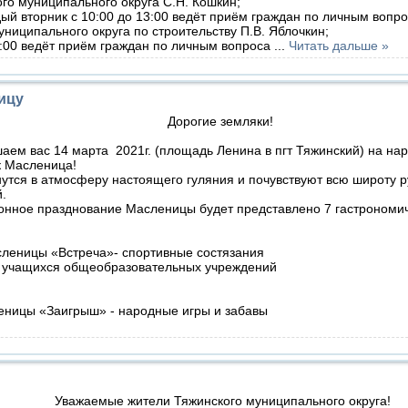
го муниципального округа С.Н. Кошкин;
й вторник с 10:00 до 13:00 ведёт приём граждан по личным вопр
униципального округа по строительству П.В. Яблочкин;
3:00 ведёт приём граждан по личным вопроса
...
Читать дальше »
ицу
Дорогие земляки!
ем вас 14 марта 2021г. (площадь Ленина в пгт Тяжинский) на на
к Масленица!
утся в атмосферу настоящего гуляния и почувствуют всю широту р
й.
онное празднование Масленицы будет представлено 7 гастрономи
леницы «Встреча»- спортивные состязания
ди учащихся общеобразовательных учреждений
леницы «Заигрыш» - народные игры и забавы
Уважаемые жители Тяжинского муниципального округа!