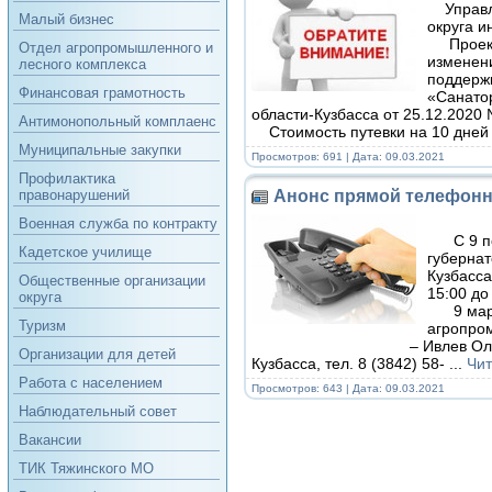
Управле
Малый бизнес
округа 
Проекто
Отдел агропромышленного и
изменени
лесного комплекса
поддержк
Финансовая грамотность
«Санато
области-Кузбасса от 25.12.2020
Антимонопольный комплаенс
Стоимость путевки на 10 дней 
Муниципальные закупки
Просмотров: 691 | Дата:
09.03.2021
Профилактика
Анонс прямой телефонно
правонарушений
Военная служба по контракту
С 9 по 
Кадетское училище
губернат
Кузбасса
Общественные организации
15:00 до
округа
9 марта
Туризм
агропром
– Ивлев Олег Валериевич
Организации для детей
Кузбасса, тел. 8 (3842) 58-
...
Чит
Работа с населением
Просмотров: 643 | Дата:
09.03.2021
Наблюдательный совет
Вакансии
ТИК Тяжинского МО