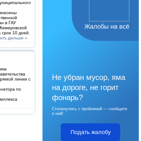
униципального
внесены
ственной
ан в ГАУ
Жалобы на всё
 Кемеровской
 срок 10 дней.
ать дальше »
лям
авительства
Не убран мусор, яма
прямой линии с
на дороге, не горит
натора по
фонарь?
плекса
Столкнулись с проблемой — сообщите
о ней!
Подать жалобу