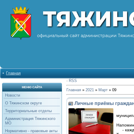
ТЯЖИН
официальный сайт администрации Тяжинс
Главная
·
RSS
МЕНЮ САЙТА
Главная
»
2021
»
Март
»
09
Новости
Личные приёмы гражда
О Тяжинском округе
Территориальные отделы
муниципа
Администрация Тяжинского
МО
Напомина
- каждый
Нормативно - правовые акты