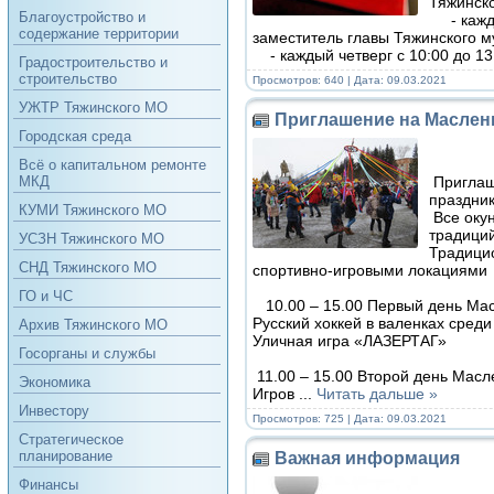
Тяжинско
Благоустройство и
- кажды
содержание территории
заместитель главы Тяжинского м
- каждый четверг с 10:00 до 1
Градостроительство и
строительство
Просмотров: 640 | Дата:
09.03.2021
УЖТР Тяжинского МО
Приглашение на Маслен
Городская среда
Всё о капитальном ремонте
Приглаша
МКД
праздни
КУМИ Тяжинского МО
Все окун
традици
УСЗН Тяжинского МО
Традици
СНД Тяжинского МО
спортивно-игровыми локациями
ГО и ЧС
10.00 – 15.00 Первый день Мас
Русский хоккей в валенках сре
Архив Тяжинского МО
Уличная игра «ЛАЗЕРТАГ»
Госорганы и службы
11.00 – 15.00 Второй день Мас
Экономика
Игров
...
Читать дальше »
Инвестору
Просмотров: 725 | Дата:
09.03.2021
Стратегическое
планирование
Важная информация
Финансы