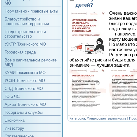
МО
детей?
Нормативно - правовые акты
Очень важно 
жизни вашего
Благоустройство и
быстро подз
содержание территории
подтолкнуть 
Градостроительство и
— например,
строительство
карту мошен
Но мало кто 
УЖТР Тяжинского МО
настоящей уг
Городская среда
Регулярно ра
объясняйте риски и будьте для
Всё о капитальном ремонте
внимание — лучшая защита!
МКД
КУМИ Тяжинского МО
УСЗН Тяжинского МО
СНД Тяжинского МО
ГО и ЧС
Архив Тяжинского МО
Госорганы и службы
Категория:
Финансовая грамотность
| Прос
Экономика
Инвестору
Стратегическое