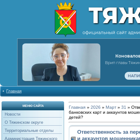
ТЯ
официальный сайт адми
Коновалов
Врип главы Тяжи
НАПИ
Главная
МЕНЮ САЙТА
Главная
»
2026
»
Март
»
31
» Отве
банковских карт и аккаунтов мош
Новости
детей?
О Тяжинском округе
Территориальные отделы
Ответственность за пер
и аккаунтов мошенника
Администрация Тяжинского