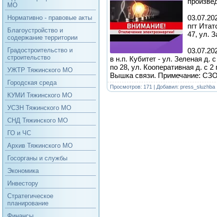
произве
МО
03.07.202
Нормативно - правовые акты
пгт Итат
Благоустройство и
47, ул. 
содержание территории
03.07.202
Градостроительство и
строительство
в н.п. Кубитет - ул. Зеленая д. с
по 28, ул. Кооперативная д. с 2 
УЖТР Тяжинского МО
Вышка связи. Примечание: СЗО-
Городская среда
Просмотров: 171 | Добавил:
press_sluzhba
КУМИ Тяжинского МО
УСЗН Тяжинского МО
СНД Тяжинского МО
ГО и ЧС
Архив Тяжинского МО
Госорганы и службы
Экономика
Инвестору
Стратегическое
планирование
Финансы