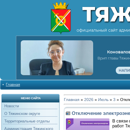
ТЯ
официальный сайт адми
Коновалов
Врип главы Тяжи
НАПИ
Главная
МЕНЮ САЙТА
Главная
»
2026
»
Июль
»
3
» Откл
Новости
Отключение электроэне
О Тяжинском округе
В связи
Территориальные отделы
работ Т
Администрация Тяжинского