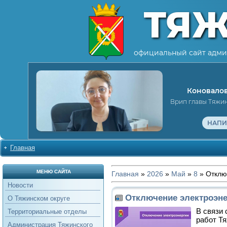
ТЯ
официальный сайт адми
Коновалов
Врип главы Тяжи
НАПИ
Главная
МЕНЮ САЙТА
Главная
»
2026
»
Май
»
8
» Отклю
Новости
Отключение электроэне
О Тяжинском округе
В связи
Территориальные отделы
работ Т
Администрация Тяжинского