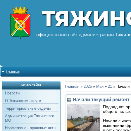
ТЯЖИН
официальный сайт администрации Тяжинс
Главная
МЕНЮ САЙТА
Главная
»
2026
»
Май
»
21
» Начали 
Новости
Начали текущий ремонт
О Тяжинском округе
Подрядная ор
Территориальные отделы
общего пользо
Администрация Тяжинского
МО
Начали с част
выполнили фре
Нормативно - правовые акты
и отсыпку ос