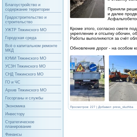
Благоустройство и
Приняли решен
содержание территории
и далее продв
Градостроительство и
Асфальтобетон
строительство
Кроме этого, согласно смете по
УЖТР Тяжинского МО
укрепление и отсыпку обочин, о
Городская среда
Работы выполняются за счёт обл
Всё о капитальном ремонте
Обновление дорог - на особом 
МКД
КУМИ Тяжинского МО
УСЗН Тяжинского МО
СНД Тяжинского МО
ГО и ЧС
Архив Тяжинского МО
Госорганы и службы
Экономика
Просмотров: 227 | Добавил:
press_sluzhba
Инвестору
Стратегическое
планирование
Финансы