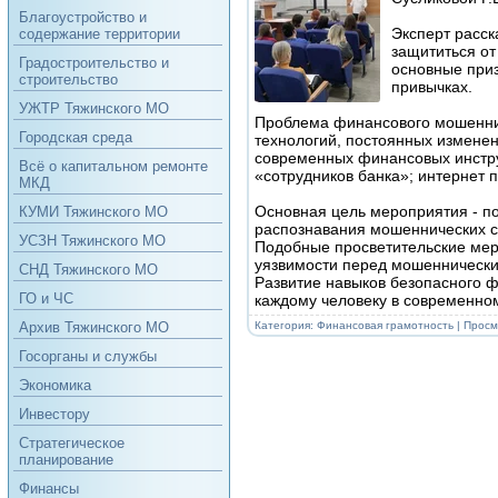
Благоустройство и
Эксперт расск
содержание территории
защититься о
Градостроительство и
основные при
строительство
привычках.
УЖТР Тяжинского МО
Проблема финансового мошеннич
Городская среда
технологий, постоянных измене
современных финансовых инстру
Всё о капитальном ремонте
«сотрудников банка»; интернет 
МКД
Основная цель мероприятия - п
КУМИ Тяжинского МО
распознавания мошеннических с
УСЗН Тяжинского МО
Подобные просветительские мер
уязвимости перед мошеннически
СНД Тяжинского МО
Развитие навыков безопасного 
ГО и ЧС
каждому человеку в современно
Категория:
Финансовая грамотность
| Просм
Архив Тяжинского МО
Госорганы и службы
Экономика
Инвестору
Стратегическое
планирование
Финансы