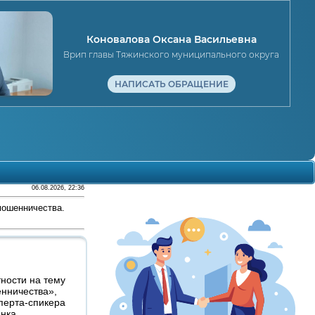
Коновалова Оксана Васильевна
Врип главы Тяжинского муниципального округа
НАПИСАТЬ ОБРАЩЕНИЕ
06.08.2026, 22:36
мошенничества.
ности на тему
нничества»,
сперта-спикера
нка.