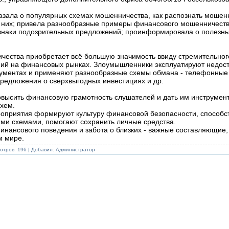
азала о популярных схемах мошенничества, как распознать мошенн
т них; привела разнообразные примеры финансового мошенничеств
знаки подозрительных предложений; проинформировала о полезн
ества приобретает всё большую значимость ввиду стремительног
ний на финансовых рынках. Злоумышленники эксплуатируют недост
ментах и применяют разнообразные схемы обмана - телефонные 
предложения о сверхвыгодных инвестициях и др.
овысить финансовую грамотность слушателей и дать им инструмен
хем.
оприятия формируют культуру финансовой безопасности, способ
ми схемами, помогают сохранить личные средства.
финансового поведения и забота о близких - важные составляющие
м мире.
отров: 196 | Добавил:
Администратор