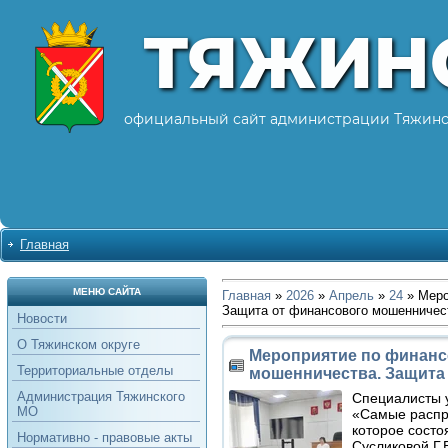
ТЯЖИН
официальный сайт администрации Тяжинс
Главная
МЕНЮ САЙТА
Главная
»
2026
»
Апрель
»
24
» Меро
Защита от финансового мошенничес
Новости
О Тяжинском округе
Мероприятие по финанс
Территориальные отделы
мошенничества. Защита
Администрация Тяжинского
Специалисты 
МО
«Самые распр
которое состо
Нормативно - правовые акты
Сусликовой Г.