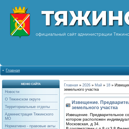
ТЯЖИН
официальный сайт администрации Тяжинс
Главная
МЕНЮ САЙТА
Главная
»
2026
»
Май
»
18
» Извещен
земельного участка
Новости
О Тяжинском округе
Извещение. Предварите
Территориальные отделы
земельного участка
Администрация Тяжинского
Извещение. Предварительное сог
МО
котором расположен индивидуаль
Московская, д 34.
Нормативно - правовые акты
В соответствии с п.8 ст.3.8 Фед