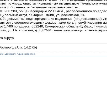
комитет по управлению муниципальным имуществом Тяжинского мун
ии в собственность бесплатно земельные участки:
0102007:83, общей площадью 2200 кв.м., расположенного по адрес
ципальный округ, с Старый Тяжин, ул Московская, 34.
ибо документы, подтверждающие выделение (предоставление) ук
атиться с соответствующими документами со дня опубликования из
до 17-00 по адресу: 652240, Кемеровская область-Кузбасс, Тяжинс
кий, ул. Октябрьская, д.9 (КУМИ Тяжинского муниципального округ
о округа
Размер файла: 14.2 Kb)
228 | Добавил:
Администратор