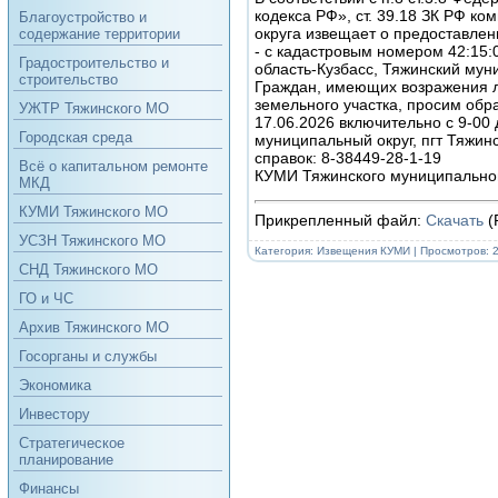
кодекса РФ», ст. 39.18 ЗК РФ 
Благоустройство и
округа извещает о предоставлен
содержание территории
- с кадастровым номером 42:15:
Градостроительство и
область-Кузбасс, Тяжинский муни
строительство
Граждан, имеющих возражения л
земельного участка, просим обр
УЖТР Тяжинского МО
17.06.2026 включительно с 9-00 
Городская среда
муниципальный округ, пгт Тяжинс
справок: 8-38449-28-1-19
Всё о капитальном ремонте
КУМИ Тяжинского муниципальног
МКД
КУМИ Тяжинского МО
Прикрепленный файл:
Скачать
(
УСЗН Тяжинского МО
Категория:
Извещения КУМИ
| Просмотров: 
СНД Тяжинского МО
ГО и ЧС
Архив Тяжинского МО
Госорганы и службы
Экономика
Инвестору
Стратегическое
планирование
Финансы