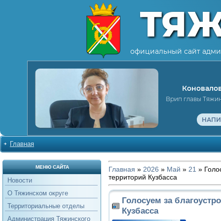
ТЯ
официальный сайт адми
Коновалов
Врип главы Тяжи
НАПИ
Главная
МЕНЮ САЙТА
Главная
»
2026
»
Май
»
21
» Голо
территорий Кузбасса
Новости
О Тяжинском округе
Голосуем за благоустр
Территориальные отделы
Кузбасса
Администрация Тяжинского