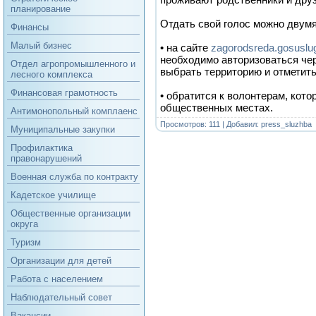
планирование
Отдать свой голос можно двум
Финансы
Малый бизнес
• на сайте
zagorodsreda.gosuslug
необходимо авторизоваться чер
Отдел агропромышленного и
выбрать территорию и отметит
лесного комплекса
Финансовая грамотность
• обратится к волонтерам, кото
общественных местах.
Антимонопольный комплаенс
Просмотров: 111 | Добавил:
press_sluzhba
Муниципальные закупки
Профилактика
правонарушений
Военная служба по контракту
Кадетское училище
Общественные организации
округа
Туризм
Организации для детей
Работа с населением
Наблюдательный совет
Вакансии