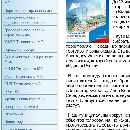
До 12 и
МО
старше 1
Нормативно - правовые акты
во Всер
онлайн‑г
Благоустройство и
обществ
содержание территории
которые 
Градостроительство и
строительство
Кузбасс
выбрать 
УЖТР Тяжинского МО
территориях — среди них парк
Городская среда
тротуары и зоны отдыха. Эта 
благодаря участию региона в 
Всё о капитальном ремонте
для жизни», который реализует
МКД
«Единая Россия».
КУМИ Тяжинского МО
В прошлом году в голосовании
УСЗН Тяжинского МО
тысяч жителей — тогда выбрали
СНД Тяжинского МО
число победителей вырастет до
губернатор Кузбасса Илья Вла
ГО и ЧС
Середюк, несмотря на сложную
Архив Тяжинского МО
темпы благоустройства не про
растут.
Госорганы и службы
Экономика
Наш муниципальный округ не в
объектов голосования, но кажд
Инвестору
проголосовать за объекты други
Стратегическое
проживают родственники и друз