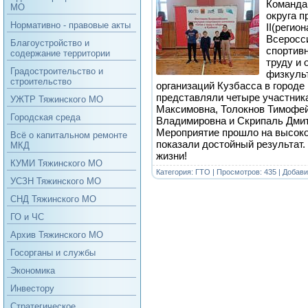
Команда
МО
округа п
Нормативно - правовые акты
II(регио
Всеросс
Благоустройство и
спортивн
содержание территории
труду и 
Градостроительство и
физкуль
строительство
организаций Кузбасса в город
представляли четыре участника
УЖТР Тяжинского МО
Максимовна, Толокнов Тимофей
Городская среда
Владимировна и Скрипаль Дмит
Мероприятие прошло на высоко
Всё о капитальном ремонте
показали достойный результат.
МКД
жизни!
КУМИ Тяжинского МО
Категория:
ГТО
| Просмотров: 435 | Добав
УСЗН Тяжинского МО
СНД Тяжинского МО
ГО и ЧС
Архив Тяжинского МО
Госорганы и службы
Экономика
Инвестору
Стратегическое