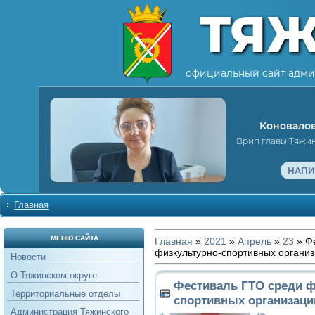
ТЯ
официальный сайт адми
Коновалов
Врип главы Тяжи
НАПИ
Главная
МЕНЮ САЙТА
Главная
»
2021
»
Апрель
»
23
» Ф
физкультурно-спортивных органи
Новости
О Тяжинском округе
Фестиваль ГТО среди ф
Территориальные отделы
спортивных организаци
Администрация Тяжинского