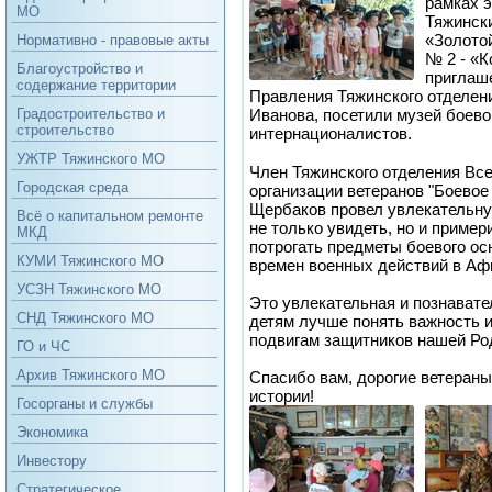
рамках э
МО
Тяжинск
«Золотой
Нормативно - правовые акты
№ 2 - «К
Благоустройство и
приглаш
содержание территории
Правления Тяжинского отделен
Иванова, посетили музей боево
Градостроительство и
строительство
интернационалистов. ⠀
УЖТР Тяжинского МО
Член Тяжинского отделения Вс
Городская среда
организации ветеранов "Боевое
Щербаков провел увлекательну
Всё о капитальном ремонте
не только увидеть, но и приме
МКД
потрогать предметы боевого о
КУМИ Тяжинского МО
времен военных действий в Афг
УСЗН Тяжинского МО
Это увлекательная и познавате
СНД Тяжинского МО
детям лучше понять важность и
подвигам защитников нашей Ро
ГО и ЧС
Архив Тяжинского МО
Спасибо вам, дорогие ветераны
истории!
Госорганы и службы
Экономика
Инвестору
Стратегическое