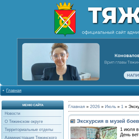
ТЯ
официальный сайт адми
Коновалов
Врип главы Тяжи
НАПИ
Главная
МЕНЮ САЙТА
Главная
»
2026
»
Июль
»
1
» Экск
Новости
Экскурсия в музей бое
О Тяжинском округе
1 июля в
Территориальные отделы
День вет
Администрация Тяжинского