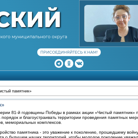
СКИЙ
кого муниципального округа
ПРИСОЕДИНЯЙТЕСЬ К НАМ!
истый памятник»
к»
верии 81-й годовщины Победы в рамках акции «Чистый памятник»
 порядок и благоустраивать территории проведения памятных мер
ов, мемориальных комплексов.
ройство памятника - это уважение к поколению, прошедшему войну,
ота о будущем наших территорий, чтобы молодое поколение уважа