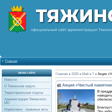
ТЯЖИН
официальный сайт администрации Тяжинс
Главная
МЕНЮ САЙТА
Главная
»
2026
»
Май
»
7
» Акция «Ч
Новости
Акция «Чистый памятни
О Тяжинском округе
В предд
Территориальные отделы
наводить
обелиск
Администрация Тяжинского
МО
Благоуст
Нормативно - правовые акты
Это заб