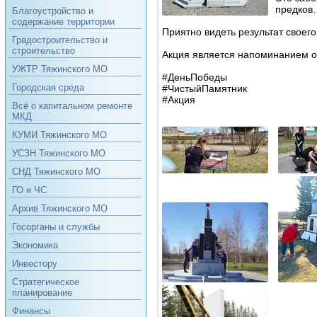
предков.
Благоустройство и
содержание территории
Приятно видеть результат своего
Градостроительство и
строительство
Акция является напоминанием о 
УЖТР Тяжинского МО
#ДеньПобеды
Городская среда
#ЧистыйПамятник
#Акция
Всё о капитальном ремонте
МКД
КУМИ Тяжинского МО
УСЗН Тяжинского МО
СНД Тяжинского МО
ГО и ЧС
Архив Тяжинского МО
Госорганы и службы
Экономика
Инвестору
Стратегическое
планирование
Финансы