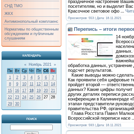
праздничное настроение Вашим
СНД ТМО
посетителям, но и выделит Вас
Красочное световое офо
...
Чит
ЖКХ
Просмотров: 553 | Дата:
18.11.2021
Антимонопольный комплаенс
Перепись – итоги перво
Нормативы по общественным
обсуждениям и публичным
14 нояб
слушаниям
Всеросс
населен
данных.
домохоз
КАЛЕНДАРЬ
важнейш
«
Ноябрь 2021
»
обработка данных, устранение
подсчет результатов.
Пн
Вт
Ср
Чт
Пт
Сб
Вс
Какие выводы можно сделать и
1
2
3
4
5
6
7
Как проявили себя цифровые т
8
9
10
11
12
13
14
пройдет второй — ответственн
данных? Какие цифры получит Р
15
16
17
18
19
20
21
других деталях переписи расск
22
23
24
25
26
27
28
конференции в Калининграде «П
этапа» представители руководс
29
30
правительства РФ, организаций
Глава Росстата Павел Малков 
Всероссийской переписи насе
.
ПОИСК
Просмотров: 593 | Дата:
18.11.2021