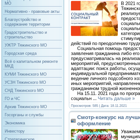
В 2021 г
МО
Тяжинск
Нормативно - правовые акты
реализу
предост
Благоустройство и
социаль
содержание территории
социаль
Градостроительство и
категори
строительство
стимули
действий по преодолению труд
УЖТР Тяжинского МО
Социальная помощь предоста
заявления гражданина либо его
Городская среда
предусматривалась на реализ
Всё о капитальном ремонте
мероприятий, предусмотренных
МКД
адаптации: поиск работы, осу
индивидуальной предпринимате
КУМИ Тяжинского МО
ведение личного подсобного хо
УСЗН Тяжинского МО
иных мероприятий, направленн
гражданином трудной жизненно
СНД Тяжинского МО
На 15.11. 2021 года по прогр
социальн
...
Читать дальше »
ГО и ЧС
Просмотров: 585 | Дата:
18.11.2021
Архив Тяжинского МО
Госорганы и службы
Смотр-конкурс на лучш
оформление
Экономика
Инвестору
Уважаем
муниципа
Стратегическое