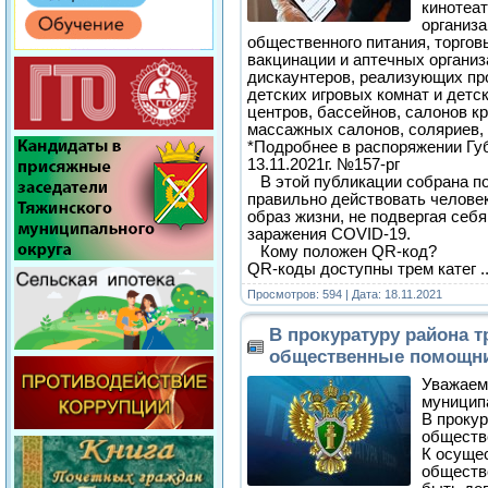
кинотеат
организа
общественного питания, торгов
вакцинации и аптечных организ
дискаунтеров, реализующих пр
детских игровых комнат и детс
центров, бассейнов, салонов к
массажных салонов, соляриев, б
*Подробнее в распоряжении Гу
13.11.2021г. №157-рг
В этой публикации собрана по
правильно действовать челове
образ жизни, не подвергая себя
заражения COVID-19.
Кому положен QR-код?
QR-коды доступны трем катег
.
Просмотров: 594 | Дата:
18.11.2021
В прокуратуру района 
общественные помощни
Уважаем
муниципа
В проку
обществ
К осуще
обществ