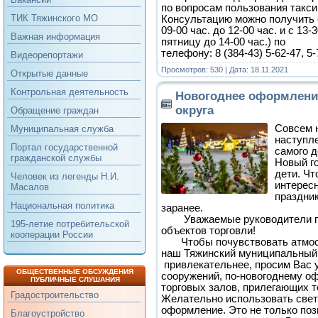
по вопросам пользования такси
ТИК Тяжинского МО
Консультацию можно получить 
09-00 час. до 12-00 час. и с 13-3
Важная информация
пятницу до 14-00 час.) по
телефону: 8 (384-43) 5-62-47, 5-
Видеорепортажи
Просмотров: 530 | Дата:
18.11.2021
Открытые данные
Контрольная деятельность
Новогоднее оформлени
округа
Обращение граждан
Совсем 
Муниципальная служба
наступл
Портал государственной
самого д
гражданской службы
Новый го
дети. Чт
Человек из легенды Н.И.
интересн
Масалов
праздни
Национальная политика
заранее.
Уважаемые руководители пре
195-летие потребительской
объектов торговли!
кооперации России
Чтобы почувствовать атмосф
наш Тяжинский муниципальный 
привлекательнее, просим Вас 
ОБЩЕСТВЕННЫЕ ОБСУЖДЕНИЯ
сооружений, по-новогоднему о
ПУБЛИЧНЫЕ СЛУШАНИЯ
торговых залов, прилегающих т
Градостроительство
Желательно использовать свет
оформление. Это не только поз
Благоустройство