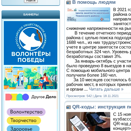
В помощь людям
В 2021 
района 
БАННЕРЫ
направл
занятост
снижение напряженности на рын
В течение отчетного периода
района с целью поиска подход
1688 чел., из них трудоустроено
учете в центре занятости состоя
безработных 324 чел. Уровень 
безработицы составил 3%.
За январь-октябрь с участи
было проведено 8 выездов в на
С помощью мобильного центра 
получили более 160 чел.
За 10 месяцев состоялось 6 
рабочих мест, в которых приня
и органи
...
Читать дальше »
Просмотров: 542 | Дата:
18.11.2021
QR-коды: инструкция 
С 15 ноя
кузбасс
QR-код 
концертн