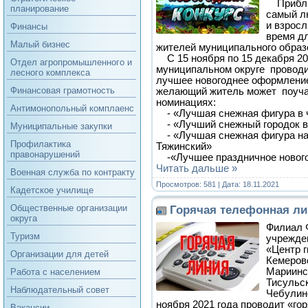
Приближ
планирование
самый л
и взросл
Финансы
время д
Малый бизнес
жителей муниципального образ
С 15 ноября по 15 декабря 20
Отдел агропромышленного и
муниципальном округе проводит
лесного комплекса
лучшее новогоднее оформление
Финансовая грамотность
желающий житель может поуча
номинациях:
Антимонопольный комплаенс
- «Лучшая снежная фигура в 
- «Лучший снежный городок в
Муниципальные закупки
- «Лучшая снежная фигура на
Профилактика
Тяжинский»
правонарушений
-«Лучшее праздничное новог
Читать дальше »
Военная служба по контракту
Просмотров: 581 | Дата:
18.11.2021
Кадетское училище
Общественные организации
Горячая телефонная л
округа
Филиал 
Туризм
учрежде
«Центр г
Организации для детей
Кемеровс
Мариинс
Работа с населением
Тисульс
Наблюдательный совет
Чебулинс
ноября 2021 года проводит «го
Вакансии