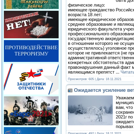
быть до
физическое лицо:
имеющее гражданство Российск
возраста 18 лет;
имеющее юридическое образов
среднее образование и являющ
юридического факультета учр
профессионального образован
государственную аккредитацию
в отношении которого не осуще
осуществлялось) уголовное пр
которое не привлекается (не пр
административной ответственно
конкретных обстоятельств адм
правонарушения данный факт м
являющимся препятст
...
Читат
Просмотров: 605 | Дата:
18.11.2021
Ожидается усиление ве
Уважаем
муницип
вам, что
сохранен
2021г по
ожидает
порывах 
Просмотров: 492 | Дата:
18.11.2021