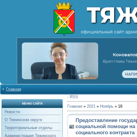
ТЯ
официальный сайт адми
Коновалов
Врип главы Тяжи
НАПИ
Главная
·
RSS
МЕНЮ САЙТА
Главная
»
2021
»
Ноябрь
»
18
Новости
Предоставление госуда
О Тяжинском округе
социальной помощи на
Территориальные отделы
социального контракта
Администрация Тяжинского