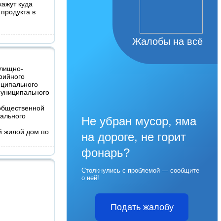
кажут куда
продукта в
Жалобы на всё
илищно-
арийного
иципального
муниципального
 общественной
ального
Не убран мусор, яма
й жилой дом по
на дороге, не горит
фонарь?
Столкнулись с проблемой — сообщите
о ней!
Подать жалобу