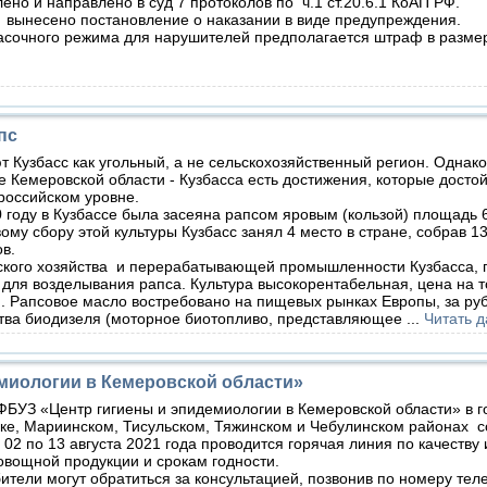
но и направлено в суд 7 протоколов по ч.1 ст.20.6.1 КоАП РФ.
вынесено постановление о наказании в виде предупреждения.
очного режима для нарушителей предполагается штраф в размер
пc
т Кузбасс как угольный, а не сельскохозяйственный регион. Однако
е Кемеровской области - Кузбасса есть достижения, которые досто
российском уровне.
оду в Кузбассе была засеяна рапсом яровым (кользой) площадь 6
ому сбору этой культуры Кузбасс занял 4 место в стране, собрав 13
ов.
кого хозяйства и перерабатывающей промышленности Кузбасса,
 для возделывания рапса. Культура высокорентабельная, цена на 
. Рапсовое масло востребовано на пищевых рынках Европы, за ру
ства биодизеля (моторное биотопливо, представляющее
...
Читать 
миологии в Кемеровской области»
БУЗ «Центр гигиены и эпидемиологии в Кемеровской области» в г
е, Мариинском, Тисульском, Тяжинском и Чебулинском районах со
 02 по 13 августа 2021 года проводится горячая линия по качеству
овощной продукции и срокам годности.
ели могут обратиться за консультацией, позвонив по номеру тел