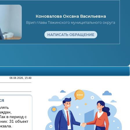
Коновалова Оксана Васильевна
Врип главы Тяжинского муниципального округа
НАПИСАТЬ ОБРАЩЕНИЕ
08.08.2026, 15:49
ся
влять
аждан,
ак в период с
 них: 31 объект
окзала.