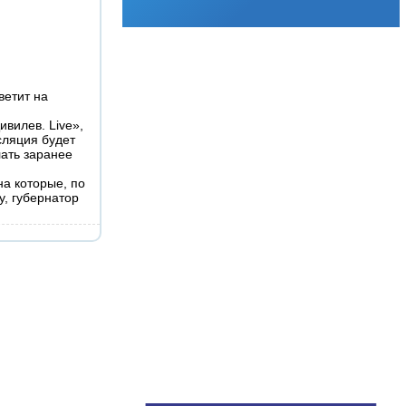
ветит на
вилев. Live»,
сляция будет
лать заранее
на которые, по
у, губернатор