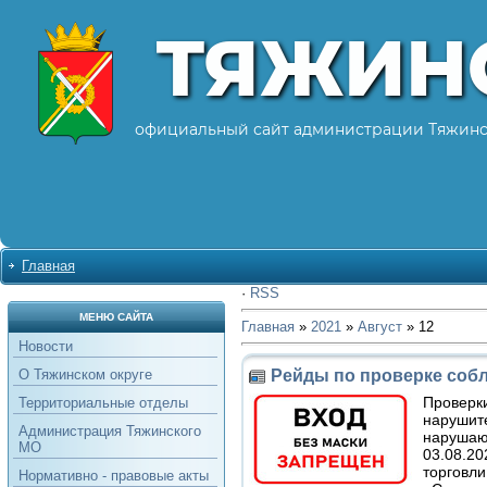
ТЯЖИН
официальный сайт администрации Тяжинс
Главная
·
RSS
МЕНЮ САЙТА
Главная
»
2021
»
Август
»
12
Новости
Рейды по проверке соб
О Тяжинском округе
Проверки
Территориальные отделы
нарушит
Администрация Тяжинского
нарушаю
МО
03.08.20
торговли
Нормативно - правовые акты