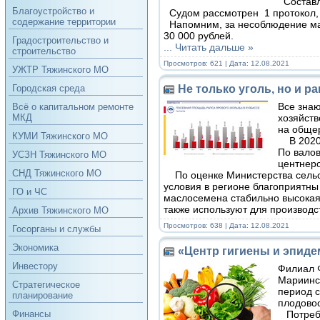
Составле
Благоустройство и
Судом рассмотрен 1 протокол, 
содержание территории
Напомним, за несоблюдение мас
30 000 рублей.
Градостроительство и
...
Читать дальше »
строительство
Просмотров: 621 | Дата:
12.08.2021
УЖТР Тяжинского МО
Не только уголь, но и ра
Городская среда
Все знаю
Всё о капитальном ремонте
хозяйств
МКД
на обще
КУМИ Тяжинского МО
В 2020 г
По валов
УСЗН Тяжинского МО
центнер
СНД Тяжинского МО
По оценке Министерства сельс
условия в регионе благоприятны
ГО и ЧС
маслосемена стабильно высокая
также используют для производ
Архив Тяжинского МО
Просмотров: 638 | Дата:
12.08.2021
Госорганы и службы
Экономика
«Центр гигиены и эпиде
Инвестору
Филиал Ф
Мариинск
Стратегическое
период с
планирование
плодово
Потребит
Финансы