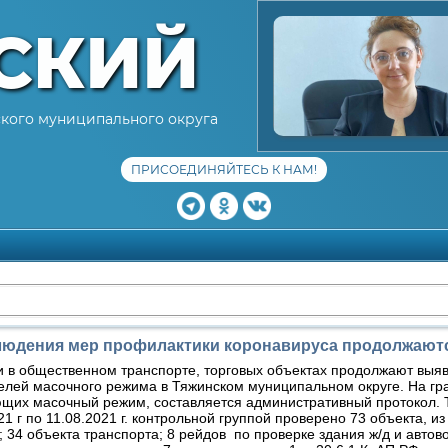
СКИЙ
кого муниципального округа
ПРИСОЕДИНЯЙТЕСЬ К НАМ!
людения мер профилактики коронавируса продолжают
 в общественном транспорте, торговых объектах продолжают выя
елей масочного режима в Тяжинском муниципальном округе. На гр
щих масочный режим, составляется административный протокол. Т
21 г по 11.08.2021 г. контрольной группой проверено 73 объекта, из
; 34 объекта транспорта; 8 рейдов по проверке здания ж/д и автов