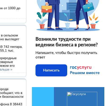
е от 1000 до
 в сельском
Возникли трудности при
йно выглядят
ведении бизнеса в регионе?
9 742 гектара.
55,1 тыс.
Напишите, чтобы быстро получить
ответ
 природные
товарные
бежом его
дальше »
Написать
ороде
общает, что в
 и безопасности
ефона 8 38443