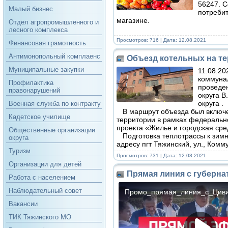
56247. С
Малый бизнес
потребит
магазине.
Отдел агропромышленного и
лесного комплекса
Просмотров: 716 | Дата:
12.08.2021
Финансовая грамотность
Антимонопольный комплаенс
Объезд котельных на т
Муниципальные закупки
11.08.20
коммунал
Профилактика
проведен
правонарушений
округа В
округа .
Военная служба по контракту
В маршрут объезда был включен
Кадетское училище
территории в рамках федеральн
проекта «Жилье и городская ср
Общественные организации
Подготовка теплотрассы к зимн
округа
адресу пгт Тяжинский, ул., Комму
Туризм
Просмотров: 731 | Дата:
12.08.2021
Организации для детей
Прямая линия с губерн
Работа с населением
Наблюдательный совет
Вакансии
ТИК Тяжинского МО