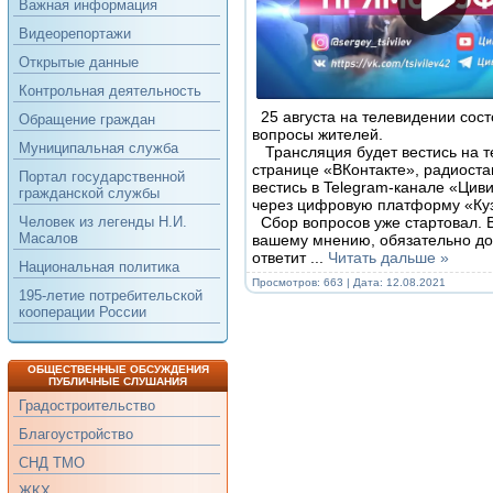
Важная информация
Видеорепортажи
Открытые данные
Контрольная деятельность
25 августа на телевидении сост
Обращение граждан
вопросы жителей.
Муниципальная служба
Трансляция будет вестись на те
странице «ВКонтакте», радиоста
Портал государственной
вестись в Telegram-канале «Цив
гражданской службы
через цифровую платформу «Куз
Сбор вопросов уже стартовал. Вы
Человек из легенды Н.И.
Масалов
вашему мнению, обязательно дол
ответит
...
Читать дальше »
Национальная политика
Просмотров: 663 | Дата:
12.08.2021
195-летие потребительской
кооперации России
ОБЩЕСТВЕННЫЕ ОБСУЖДЕНИЯ
ПУБЛИЧНЫЕ СЛУШАНИЯ
Градостроительство
Благоустройство
СНД ТМО
ЖКХ