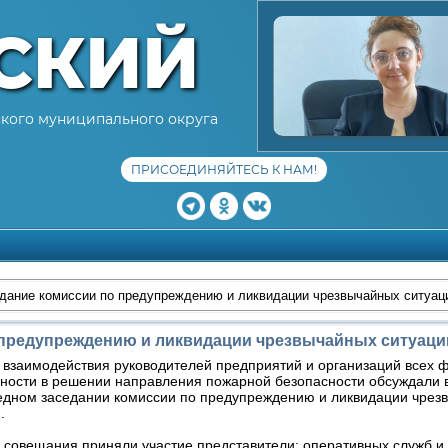
СКИЙ
кого муниципального округа
ПРИСОЕДИНЯЙТЕСЬ К НАМ!
дание комиссии по предупреждению и ликвидации чрезвычайных ситуац
 предупреждению и ликвидации чрезвычайных ситуаци
 взаимодействия руководителей предприятий и организаций всех 
ности в решении направления пожарной безопасности обсуждали 
едном заседании комиссии по предупреждению и ликвидации чрез
.
 совещания приняли участие представители: оперативных служб и