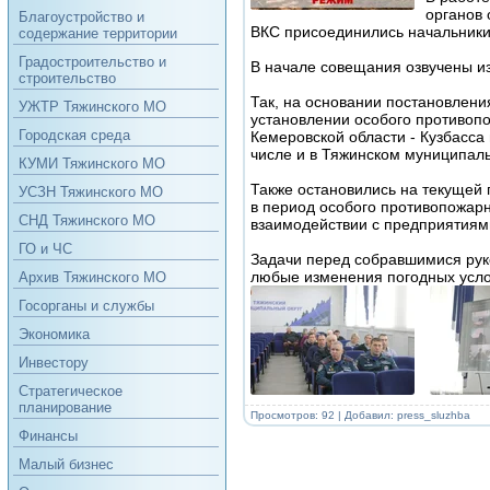
органов 
Благоустройство и
ВКС присоединились начальники
содержание территории
Градостроительство и
В начале совещания озвучены и
строительство
Так, на основании постановлени
УЖТР Тяжинского МО
установлении особого противоп
Городская среда
Кемеровской области - Кузбасса
числе и в Тяжинском муниципаль
КУМИ Тяжинского МО
Также остановились на текущей 
УСЗН Тяжинского МО
в период особого противопожар
СНД Тяжинского МО
взаимодействии с предприятиям
ГО и ЧС
Задачи перед собравшимися рук
любые изменения погодных усло
Архив Тяжинского МО
Госорганы и службы
Экономика
Инвестору
Стратегическое
планирование
Просмотров: 92 | Добавил:
press_sluzhba
Финансы
Малый бизнес