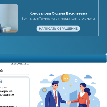
Коновалова Оксана Васильевна
Врип главы Тяжинского муниципального округа
НАПИСАТЬ ОБРАЩЕНИЕ
06.08.2026, 12:11
ий
й
форм
вчера на
вычайных
 надзорных