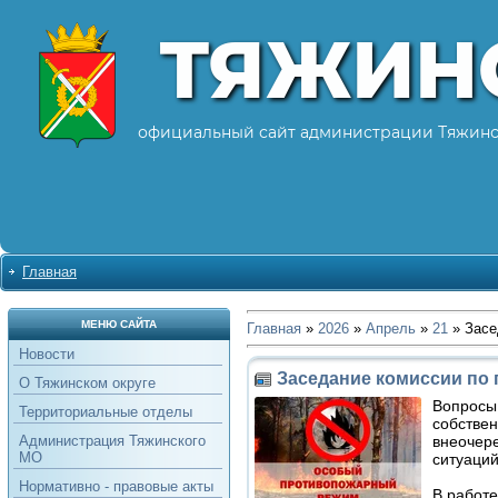
ТЯЖИН
официальный сайт администрации Тяжинс
Главная
МЕНЮ САЙТА
Главная
»
2026
»
Апрель
»
21
» Засе
Новости
Заседание комиссии по
О Тяжинском округе
Вопросы
Территориальные отделы
собствен
внеочер
Администрация Тяжинского
МО
ситуаций
Нормативно - правовые акты
В работе