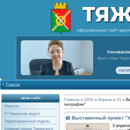
ТЯ
официальный сайт адми
Коновалов
Врип главы Тяжи
НАПИ
Главная
МЕНЮ САЙТА
Главная
»
2026
»
Апрель
»
21
» Вы
географии"
Новости
О Тяжинском округе
Выставочный проект "У
Территориальные отделы
3 апреля
Администрация Тяжинского