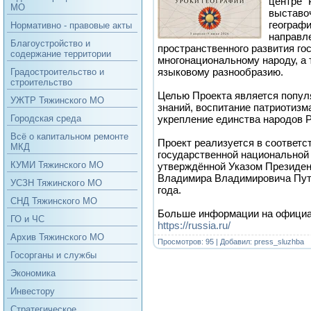
центре "
МО
выставо
географи
Нормативно - правовые акты
направл
Благоустройство и
пространственного развития гос
содержание территории
многонациональному народу, а 
языковому разнообразию.
Градостроительство и
строительство
Целью Проекта является попул
УЖТР Тяжинского МО
знаний, воспитание патриотизма
укрепление единства народов Р
Городская среда
Всё о капитальном ремонте
Проект реализуется в соответс
МКД
государственной национальной 
КУМИ Тяжинского МО
утверждённой Указом Президен
Владимира Владимировича Пути
УСЗН Тяжинского МО
года.
СНД Тяжинского МО
Больше информации на официа
ГО и ЧС
https://russia.ru/
Архив Тяжинского МО
Просмотров: 95 | Добавил:
press_sluzhba
Госорганы и службы
Экономика
Инвестору
Стратегическое