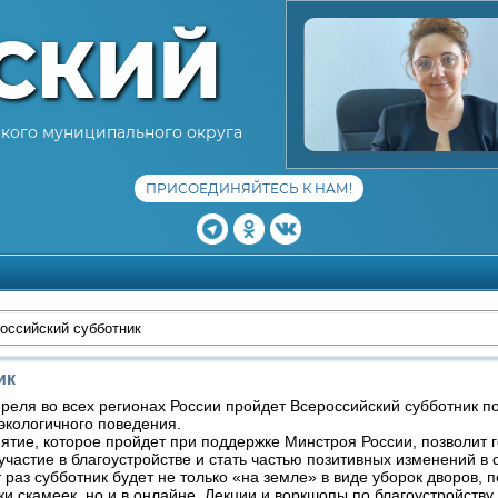
СКИЙ
кого муниципального округа
ПРИСОЕДИНЯЙТЕСЬ К НАМ!
оссийский субботник
ик
еля во всех регионах России пройдет Всероссийский субботник по
экологичного поведения.
тие, которое пройдет при поддержке Минстроя России, позволит
участие в благоустройстве и стать частью позитивных изменений в 
аз субботник будет не только «на земле» в виде уборок дворов, 
ки скамеек, но и в онлайне. Лекции и воркшопы по благоустройству 