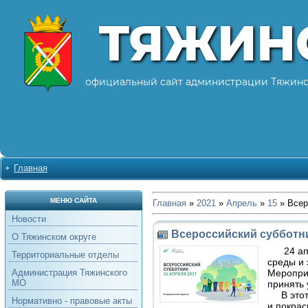
ТЯЖИН
официальный сайт администрации Тяжинс
Главная
МЕНЮ САЙТА
Главная
»
2021
»
Апрель
»
15
» Всер
Новости
Всероссийский субботн
О Тяжинском округе
24 апр
Территориальные отделы
среды и 
Мероприя
Администрация Тяжинского
МО
принять 
В этот р
Нормативно - правовые акты
и покрас