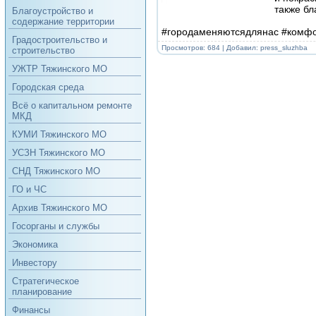
также бл
Благоустройство и
содержание территории
#городаменяютсядлянас #комф
Градостроительство и
Просмотров: 684 | Добавил:
press_sluzhba
строительство
УЖТР Тяжинского МО
Городская среда
Всё о капитальном ремонте
МКД
КУМИ Тяжинского МО
УСЗН Тяжинского МО
СНД Тяжинского МО
ГО и ЧС
Архив Тяжинского МО
Госорганы и службы
Экономика
Инвестору
Стратегическое
планирование
Финансы