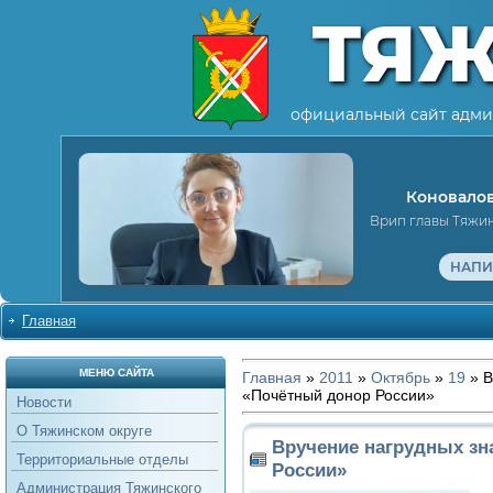
ТЯ
официальный сайт адми
Коновалов
Врип главы Тяжи
НАПИ
Главная
МЕНЮ САЙТА
Главная
»
2011
»
Октябрь
»
19
» В
«Почётный донор России»
Новости
О Тяжинском округе
Вручение нагрудных зн
Территориальные отделы
России»
Администрация Тяжинского