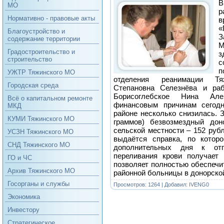
В
МО
р
Нормативно - правовые акты
в
«
Благоустройство и
З
содержание территории
М
Градостроительство и
строительство
с
УЖТР Тяжинского МО
отделения реанимации Т
Городская среда
Степановна Селезнёва и раб
Борисоглебское Нина Але
Всё о капитальном ремонте
финансовым причинам сегодн
МКД
районе несколько снизилась. З
КУМИ Тяжинского МО
граммов) безвозмездный дон
сельской местности – 152 рубл
УСЗН Тяжинского МО
выдаётся справка, по котор
СНД Тяжинского МО
дополнительных дня к отп
переливания крови получает
ГО и ЧС
позволяет полностью обеспечи
Архив Тяжинского МО
районной больницы в донорской
Госорганы и службы
Просмотров: 1264 | Добавил:
IVENG0
Экономика
Инвестору
Стратегическое