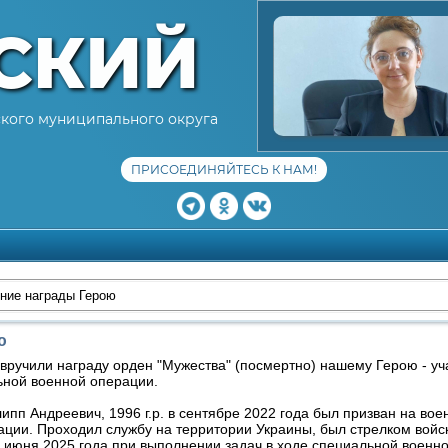
СКИЙ
кого муниципального округа
ПРИСОЕДИНЯЙТЕСЬ К НАМ!
ние награды Герою
ю
вручили награду орден "Мужества" (посмертно) нашему Герою - уч
ьной военной операции.
ипп Андреевич, 1996 г.р. в сентябре 2022 года был призван на во
ции. Проходил службу на территории Украины, был стрелком войск
 июня 2025 года при выполнении задач в ходе специальной военн