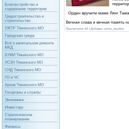
территор
Благоустройство и
содержание территории
Орден вручили маме Лянг Тама
Градостроительство и
строительство
Вечная слава и вечная память 
УЖТР Тяжинского МО
Просмотров: 85 | Добавил:
press_sluzhba
Городская среда
Всё о капитальном ремонте
МКД
КУМИ Тяжинского МО
УСЗН Тяжинского МО
СНД Тяжинского МО
ГО и ЧС
Архив Тяжинского МО
Госорганы и службы
Экономика
Инвестору
Стратегическое
планирование
Финансы