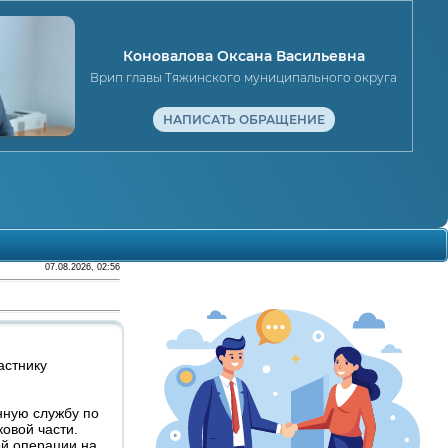
Коновалова Оксана Васильевна
Врип главы Тяжинского муниципального округа
НАПИСАТЬ ОБРАЩЕНИЕ
07.08.2026, 02:56
астнику
енную службу по
овой части.
ой операции на