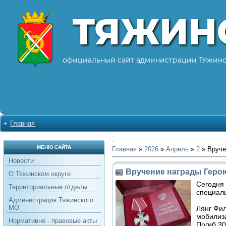
ТЯЖИН
официальный сайт администрации Тяжинс
Главная
МЕНЮ САЙТА
Главная
»
2026
»
Апрель
»
2
» Вруче
Новости
Вручение награды Геро
О Тяжинском округе
Сегодня 
Территориальные отделы
специал
Администрация Тяжинского
МО
Лянг Фил
мобилиза
Нормативно - правовые акты
Погиб 30