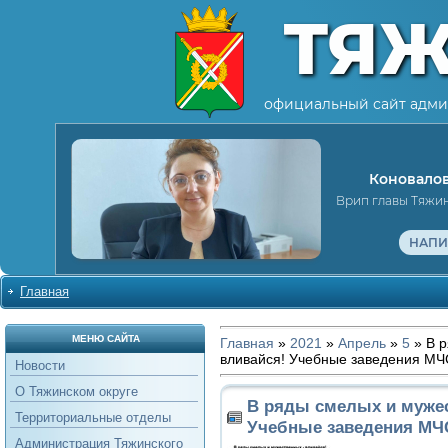
ТЯ
официальный сайт адми
Коновалов
Врип главы Тяжи
НАПИ
Главная
МЕНЮ САЙТА
Главная
»
2021
»
Апрель
»
5
» В р
вливайся! Учебные заведения МЧ
Новости
О Тяжинском округе
В ряды смелых и мужес
Территориальные отделы
Учебные заведения МЧ
Администрация Тяжинского