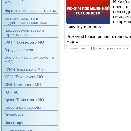
В Кузба
МО
повышенн
Нормативно - правовые акты
непогоды
ожидаетс
Благоустройство и
штормов
содержание территории
секунду и более.
Градостроительство и
строительство
Режим «Повышенная готовность
марта.
УЖТР Тяжинского МО
Просмотров: 81 | Добавил:
press_sluzhba
Городская среда
Всё о капитальном ремонте
МКД
КУМИ Тяжинского МО
УСЗН Тяжинского МО
СНД Тяжинского МО
ГО и ЧС
Архив Тяжинского МО
Госорганы и службы
Экономика
Инвестору
Стратегическое