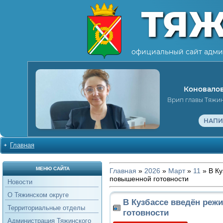
ТЯ
официальный сайт адми
Коновалов
Врип главы Тяжи
НАПИ
Главная
МЕНЮ САЙТА
Главная
»
2026
»
Март
»
11
» В Ку
повышенной готовности
Новости
О Тяжинском округе
В Кузбассе введён ре
Территориальные отделы
готовности
Администрация Тяжинского