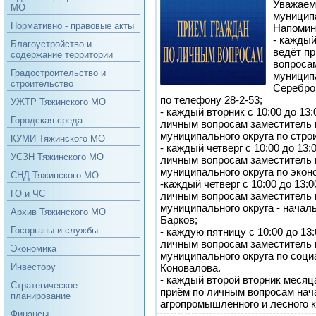
Уважаем
МО
муниципа
Нормативно - правовые акты
Напомина
- каждый
Благоустройство и
ведёт п
содержание территории
вопроса
Градостроительство и
муниципа
строительство
Серебро
по телефону 28-2-53;
УЖТР Тяжинского МО
- каждый вторник с 10:00 до 13
Городская среда
личным вопросам заместитель 
муниципального округа по стро
КУМИ Тяжинского МО
- каждый четверг с 10:00 до 13
УСЗН Тяжинского МО
личным вопросам заместитель 
муниципального округа по экон
СНД Тяжинского МО
-каждый четверг с 10:00 до 13:
ГО и ЧС
личным вопросам заместитель 
муниципального округа - начал
Архив Тяжинского МО
Барков;
Госорганы и службы
- каждую пятницу с 10:00 до 13
личным вопросам заместитель 
Экономика
муниципального округа по соц
Коновалова.
Инвестору
- каждый второй вторник месяца
Стратегическое
приём по личным вопросам нач
планирование
агропромышленного и лесного к
Финансы