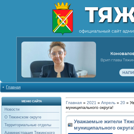
ТЯ
официальный сайт адми
Коновалов
Врип главы Тяжи
НАПИ
Главная
МЕНЮ САЙТА
Главная
»
2021
»
Апрель
»
20
» У
муниципального округа!
Новости
О Тяжинском округе
Уважаемые жители Тяж
Территориальные отделы
муниципального округа
Администрация Тяжинского