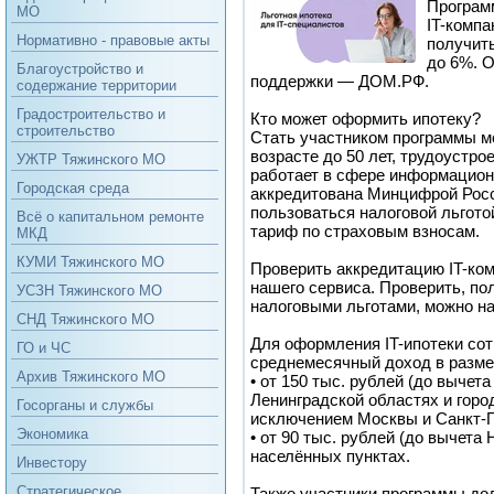
Програм
МО
IT-компа
Нормативно - правовые акты
получить
до 6%. 
Благоустройство и
поддержки — ДОМ.РФ.
содержание территории
Градостроительство и
Кто может оформить ипотеку?
строительство
Стать участником программы м
возрасте до 50 лет, трудоустро
УЖТР Тяжинского МО
работает в сфере информацион
Городская среда
аккредитована Минцифрой Росс
пользоваться налоговой льгот
Всё о капитальном ремонте
тариф по страховым взносам.
МКД
КУМИ Тяжинского МО
Проверить аккредитацию IT-ко
нашего сервиса. Проверить, по
УСЗН Тяжинского МО
налоговыми льготами, можно на
СНД Тяжинского МО
Для оформления IT-ипотеки со
ГО и ЧС
среднемесячный доход в разме
Архив Тяжинского МО
• от 150 тыс. рублей (до вычет
Ленинградской областях и горо
Госорганы и службы
исключением Москвы и Санкт-П
Экономика
• от 90 тыс. рублей (до вычета
населённых пунктах.
Инвестору
Стратегическое
Также участники программы до