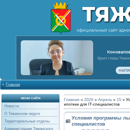
ТЯ
официальный сайт адми
Коновалов
Врип главы Тяжи
НАПИ
Главная
МЕНЮ САЙТА
Главная
»
2026
»
Апрель
»
15
» У
ипотеки для IT-специалистов
Новости
О Тяжинском округе
Условия программы льг
Территориальные отделы
специалистов
Администрация Тяжинского