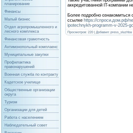
планирование
аккредитованной IT-компании н
Финансы
Более подробно ознакомиться 
Малый бизнес
ссылке
https://спроси.дом.рф/ne
ipotechnykh-programm-v-2025-go
Отдел агропромышленного и
лесного комплекса
Просмотров: 220 | Добавил:
press_sluzhba
Финансовая грамотность
Антимонопольный комплаенс
Муниципальные закупки
Профилактика
правонарушений
Военная служба по контракту
Кадетское училище
Общественные организации
округа
Туризм
Организации для детей
Работа с населением
Наблюдательный совет
Вакансии