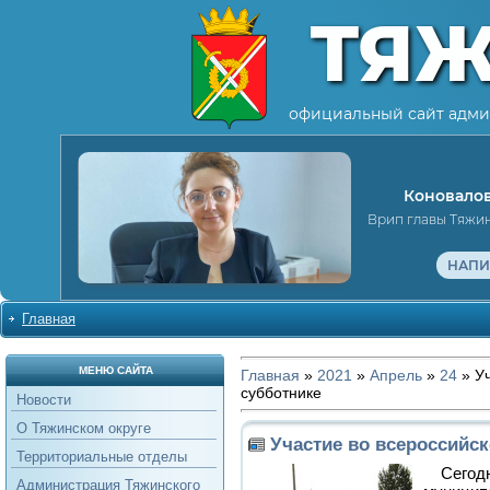
ТЯ
официальный сайт адми
Коновалов
Врип главы Тяжи
НАПИ
Главная
МЕНЮ САЙТА
Главная
»
2021
»
Апрель
»
24
» Уч
субботнике
Новости
О Тяжинском округе
Участие во всероссийс
Территориальные отделы
Сегодн
Администрация Тяжинского