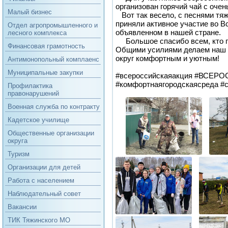
организован горячий чай с очен
Малый бизнес
Вот так весело, с песнями тя
приняли активное участие во В
Отдел агропромышленного и
объявленном в нашей стране.
лесного комплекса
Большое спасибо всем, кто п
Финансовая грамотность
Общими усилиями делаем наш 
округ комфортным и уютным!
Антимонопольный комплаенс
Муниципальные закупки
#всероссийскаяакция #ВСЕ
#комфортнаягородскаясреда #
Профилактика
правонарушений
Военная служба по контракту
Кадетское училище
Общественные организации
округа
Туризм
Организации для детей
Работа с населением
Наблюдательный совет
Вакансии
ТИК Тяжинского МО