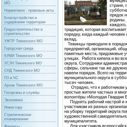
муниципа
МО
стране,
субботн
Нормативно - правовые акты
прядок 
Благоустройство и
родины. 
содержание территории
каждого,
традиция, которая воспитывает 
Градостроительство и
строительство
порядку, когда каждый человек
вклад.
УЖТР Тяжинского МО
Тяжинцы приводили в порядок 
предприятий, организаций, общ
Городская среда
памятные места, придомовые у
КУМИ Тяжинского МО
улицах. Работа кипела и во вс
округа. Сотрудники администра
УСЗН Тяжинского МО
сферы, сельчане так же дружно
СНД Тяжинского МО
навели порядок. Всего на терр
муниципального округа в суббо
ГО и ЧС
тысяч человек.
Архив Тяжинского МО
Отрадно, что к работникам у
простые жители частных и мно
Госорганы и службы
волонтёры «Молодая Гвардия Е
Экономика
Поднять рабочий настрой и х
участникам из разных организа
Инвестору
на уборку территорий округа п
Стратегическое
художественной самодеятельно
планирование
муниципалитета.
Для участников всероссийско
Финансы