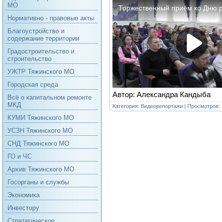
МО
Нормативно - правовые акты
Благоустройство и
содержание территории
Градостроительство и
строительство
УЖТР Тяжинского МО
Городская среда
Автор: Александра Кандыба
Всё о капитальном ремонте
МКД
Категория:
Видеорепортажи
| Просмотров: 
КУМИ Тяжинского МО
УСЗН Тяжинского МО
СНД Тяжинского МО
ГО и ЧС
Архив Тяжинского МО
Госорганы и службы
Экономика
Инвестору
Стратегическое