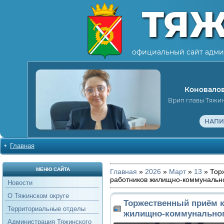
ТЯ
официальный сайт адми
Коновалов
Врип главы Тяжи
НАПИ
Главная
МЕНЮ САЙТА
Главная
»
2026
»
Март
»
13
» Тор
работников жилищно-коммунально
Новости
О Тяжинском округе
Торжественный приём 
Территориальные отделы
жилищно-коммунальног
Администрация Тяжинского