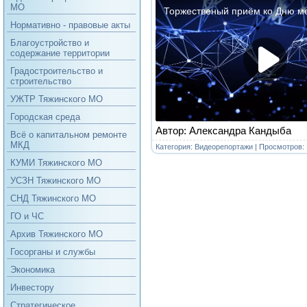
МО
Нормативно - правовые акты
Благоустройство и
содержание территории
Градостроительство и
строительство
УЖТР Тяжинского МО
Городская среда
Автор: Александра Кандыба
Всё о капитальном ремонте
МКД
Категория:
Видеорепортажи
| Просмотров: 
КУМИ Тяжинского МО
УСЗН Тяжинского МО
СНД Тяжинского МО
ГО и ЧС
Архив Тяжинского МО
Госорганы и службы
Экономика
Инвестору
Стратегическое