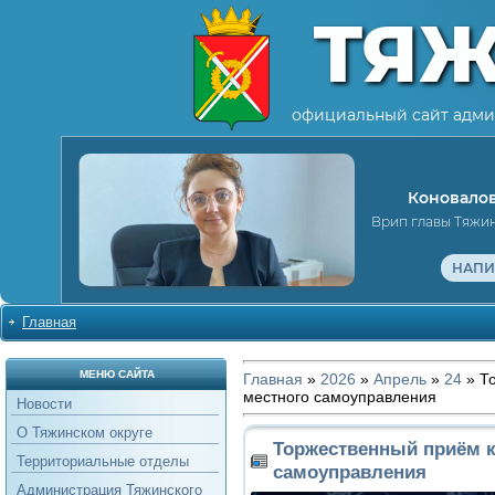
ТЯ
официальный сайт адми
Коновалов
Врип главы Тяжи
НАПИ
Главная
МЕНЮ САЙТА
Главная
»
2026
»
Апрель
»
24
» Т
местного самоуправления
Новости
О Тяжинском округе
Торжественный приём к
Территориальные отделы
самоуправления
Администрация Тяжинского