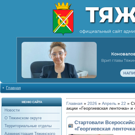
ТЯ
официальный сайт адми
Коновалов
Врип главы Тяжи
НАПИ
Главная
МЕНЮ САЙТА
Главная
»
2026
»
Апрель
»
22
» С
акции «Георгиевская ленточка» и 
Новости
О Тяжинском округе
Стартовали Всероссийс
Территориальные отделы
«Георгиевская ленточка
Администрация Тяжинского