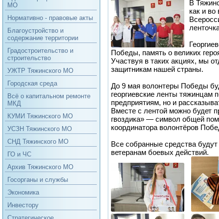
В Тяжин
МО
как и во
Нормативно - правовые акты
Всеросс
ленточка
Благоустройство и
содержание территории
Георгиев
Градостроительство и
Победы, память о великих гер
строительство
Участвуя в таких акциях, мы о
защитникам нашей страны.
УЖТР Тяжинского МО
Городская среда
До 9 мая волонтеры Победы буд
георгиевские ленты тяжинцам п
Всё о капитальном ремонте
предприятиям, но и рассказыват
МКД
Вместе с лентой можно будет п
КУМИ Тяжинского МО
гвоздика» — символ общей пом
координатора волонтёров Побе
УСЗН Тяжинского МО
СНД Тяжинского МО
Все собранные средства будут
ветеранам боевых действий.
ГО и ЧС
Архив Тяжинского МО
Госорганы и службы
Экономика
Инвестору
Стратегическое