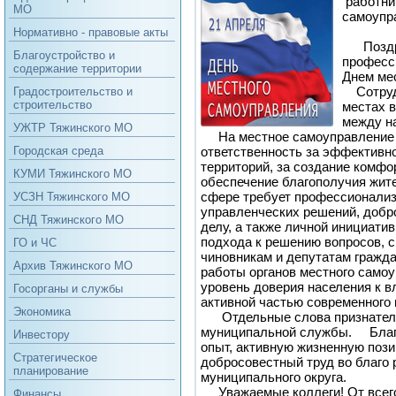
работник
МО
самоупра
Нормативно - правовые акты
Поздра
Благоустройство и
професс
содержание территории
Днем ме
Сотрудн
Градостроительство и
строительство
местах 
между н
УЖТР Тяжинского МО
На местное самоуправление 
ответственность за эффективно
Городская среда
территорий, за создание комфо
КУМИ Тяжинского МО
обеспечение благополучия жите
сфере требует профессионализ
УСЗН Тяжинского МО
управленческих решений, добр
СНД Тяжинского МО
делу, а также личной инициати
подхода к решению вопросов, 
ГО и ЧС
чиновникам и депутатам гражда
Архив Тяжинского МО
работы органов местного само
уровень доверия населения к вл
Госорганы и службы
активной частью современного 
Экономика
Отдельные слова признатель
муниципальной службы. Благ
Инвестору
опыт, активную жизненную пози
Стратегическое
добросовестный труд во благо 
планирование
муниципального округа.
Уважаемые коллеги! От всего
Финансы