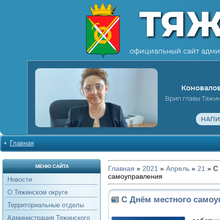
ТЯ
официальный сайт адми
Коновалов
Врип главы Тяжи
НАПИ
Главная
МЕНЮ САЙТА
Главная
»
2021
»
Апрель
»
21
» С
самоуправления
Новости
О Тяжинском округе
С Днём местного самоу
Территориальные отделы
Администрация Тяжинского