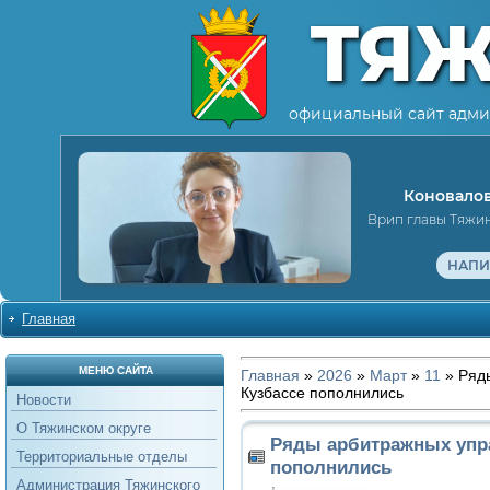
ТЯ
официальный сайт адми
Коновалов
Врип главы Тяжи
НАПИ
Главная
МЕНЮ САЙТА
Главная
»
2026
»
Март
»
11
» Ряд
Кузбассе пополнились
Новости
О Тяжинском округе
Ряды арбитражных упр
Территориальные отделы
пополнились
Администрация Тяжинского