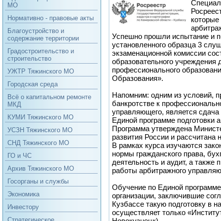
Специал
МО
Росреес
Нормативно - правовые акты
которые
арбитра
Благоустройство и
Успешно прошли испытание и п
содержание территории
установленного образца 3 слу
Градостроительство и
экзаменационной комиссии сост
строительство
образовательного учреждения 
профессионального образовани
УЖТР Тяжинского МО
Образования».
Городская среда
Напомним: одним из условий, 
Всё о капитальном ремонте
банкротстве к профессиональн
МКД
управляющего, является сдача 
КУМИ Тяжинского МО
Единой программе подготовки 
Программа утверждена Минист
УСЗН Тяжинского МО
развития России и рассчитана н
СНД Тяжинского МО
В рамках курса изучаются зако
нормы гражданского права, бух
ГО и ЧС
деятельность и аудит, а также 
Архив Тяжинского МО
работы арбитражного управляю
Госорганы и службы
Обучение по Единой программе
Экономика
организации, заключившие сог
Кузбассе такую подготовку в н
Инвестору
осуществляет только «Институт
Стратегическое
Новокузнецк).